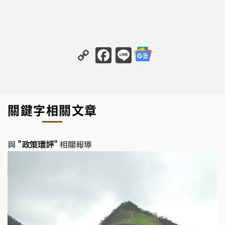
C
F
Li
o
a
n
p
c
e
y
e
關鍵字相關文章
Li
b
n
o
k
o
與
"政策環評"
相關報導
k