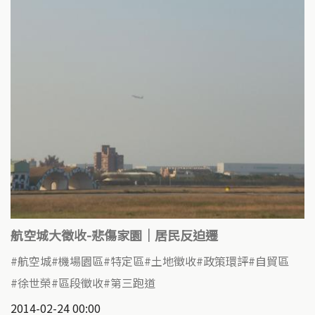
航空城大徵收-悲傷家園｜居民反迫遷
航空城
機場園區
特定區
土地徵收
政策環評
自貿區
徐世榮
區段徵收
第三跑道
2014-02-24 00:00