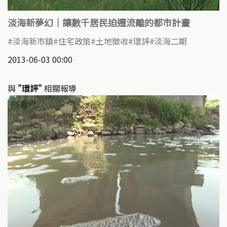
淡海新夢幻｜讓數千居民迫遷流離的都市計畫
淡海新市鎮
住宅政策
土地徵收
環評
淡海二期
2013-06-03 00:00
與
"環評"
相關報導