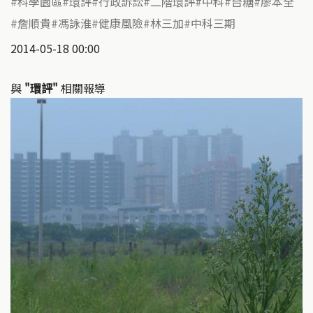
科學園區
環評
行政訴訟
二階環評
中科
台糖
廖本全
詹順貴
馮詠淮
健康風險
林三加
中科三期
2014-05-18 00:00
與
"環評"
相關報導