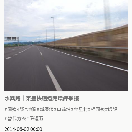
水與路｜東豐快速道路環評爭議
國道4號
地質
斷層帶
車籠埔
金星村
楊國禎
環評
替代方案
保護區
2014-06-02 00:00