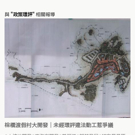
與
"政策環評"
相關報導
棕櫚渡假村大開發｜未經環評違法動工惹爭議