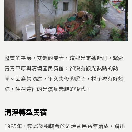
整齊的平房，安靜的巷弄，這裡是定遠新村，緊鄰
青青草原與清境國民賓館，卻沒有觀光熱點的熱
鬧。因為禁限建，年久失修的房子，村子裡有好幾
棟，住在這裡的是滇緬義胞的後代。
清淨轉型民宿
1985年，隸屬於退輔會的清境國民賓館落成，踏出