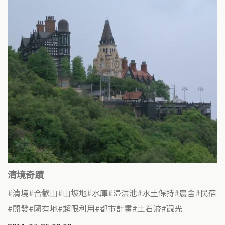
清境奇蹟
清境
合歡山
山坡地
水庫
滯洪池
水土保持
農舍
民宿
開發
國有地
超限利用
都市計畫
土石流
觀光