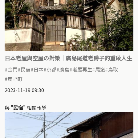
日本老屋與空屋の對策｜廣島尾道老房子的重啟人生
金門
民宿
日本
京都
廣島
老屋再生
尾道
鳥取
鹿野町
2023-11-19 09:30
與
"民宿"
相關報導