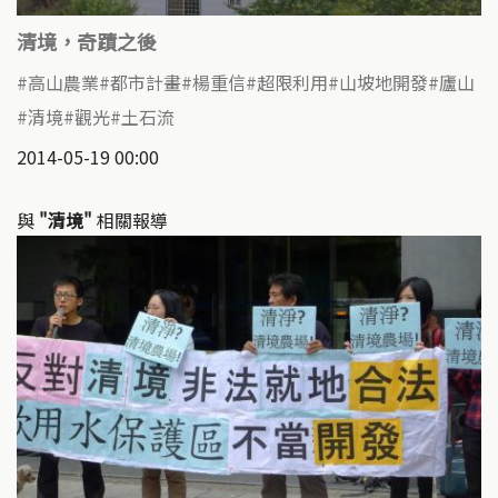
清境，奇蹟之後
高山農業
都市計畫
楊重信
超限利用
山坡地開發
廬山
清境
觀光
土石流
2014-05-19 00:00
與
"清境"
相關報導