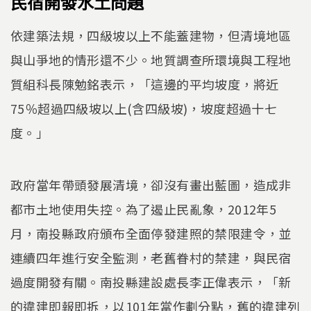
民宿開發水土問題
依建築法規，四級坡以上不能蓋建物，但清境地區
與山爭地的情形還不少。地質調查所環境與工程地
質組科長陳勉銘表示，「這邊的平均坡度，將近
75％超過四級坡以上(含四級坡)，坡度超過十七
度。」
政府當年帶頭發展清境，卻沒有畫出藍圖，造成非
都市土地使用失控。為了遏止民亂象，2012年5
月，南投縣政府頒布全面停發建照的禁限建令，並
連續四年進行安全監測，老舊眷村的禁建，與民宿
過度開發有關。南投縣建設處長李正偉表示，「新
的違建即報即拆，以101年當作劃分點，舊的違建列