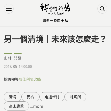
Jump to Main content
Jump to Navigation
每週一晚間十點
另一個清境｜未來該怎麼走？
您在這裡
山林
開發
2018-05-14 00:00
採訪報導
陳佳利
陳忠峰
清境
民宿
定遠新村
地調所
...more
高山農業