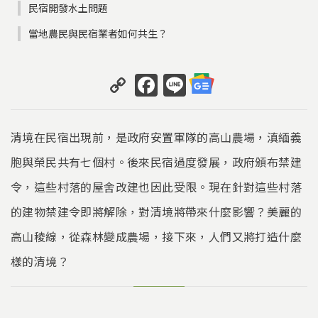
民宿開發水土問題
當地農民與民宿業者如何共生？
C
F
Li
o
a
n
p
c
e
清境在民宿出現前，是政府安置軍隊的高山農場，滇緬義
y
e
胞與榮民共有七個村。後來民宿過度發展，政府頒布禁建
Li
b
令，這些村落的屋舍改建也因此受限。現在針對這些村落
n
o
k
o
的建物禁建令即將解除，對清境將帶來什麼影響？美麗的
k
高山稜線，從森林變成農場，接下來，人們又將打造什麼
樣的清境？