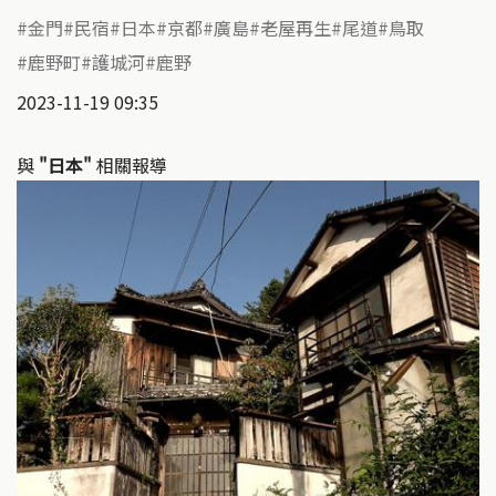
金門
民宿
日本
京都
廣島
老屋再生
尾道
鳥取
鹿野町
護城河
鹿野
2023-11-19 09:35
與
"日本"
相關報導