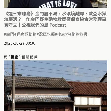
《週三來聽島》金門居不易，水環境難尋，歐亞水獺
怎麼活？｜ft.金門野生動物救援暨保育協會常務理事
袁守立｜公視我們的島 Podcast
金門
保育類動物
歐亞水獺
棲息地
動物救援
2023-10-27 00:30
與
"民宿"
相關報導