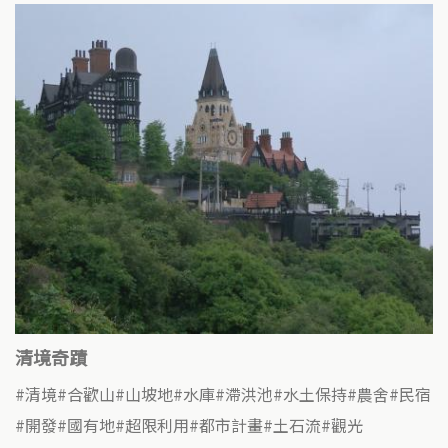
清境奇蹟
清境
合歡山
山坡地
水庫
滯洪池
水土保持
農舍
民宿
開發
國有地
超限利用
都市計畫
土石流
觀光