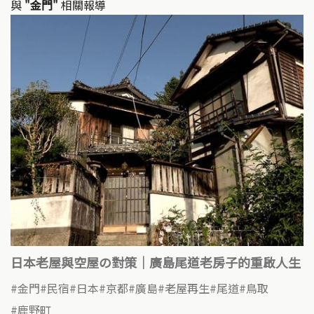
與
"金門"
相關報導
日本老屋與空屋の對策｜廣島尾道老房子的重啟人生
金門
民宿
日本
京都
廣島
老屋再生
尾道
鳥取
鹿野町