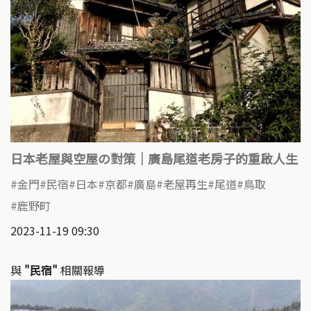
日本老屋與空屋の對策｜廣島尾道老房子的重啟人生
金門
民宿
日本
京都
廣島
老屋再生
尾道
鳥取
鹿野町
2023-11-19 09:30
與
"民宿"
相關報導