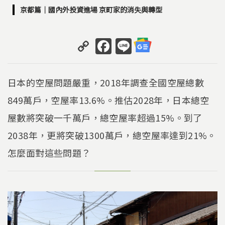
京都篇｜國內外投資進場 京町家的消失與轉型
C
F
Li
o
a
n
p
c
e
日本的空屋問題嚴重，2018年調查全國空屋總數
y
e
849萬戶，空屋率13.6%。推估2028年，日本總空
Li
b
屋數將突破一千萬戶，總空屋率超過15%。到了
n
o
k
o
2038年，更將突破1300萬戶，總空屋率達到21%。
k
怎麼面對這些問題？