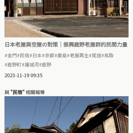
日本老屋與空屋の對策｜振興鹿野老屋群的民間力量
金門
民宿
日本
京都
廣島
老屋再生
尾道
鳥取
鹿野町
護城河
鹿野
2023-11-19 09:35
與
"民宿"
相關報導