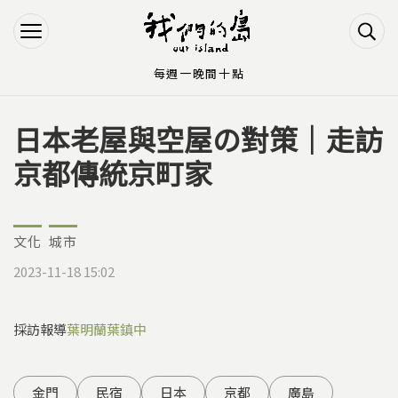
Jump to Main content
Jump to Navigation
每週一晚間十點
日本老屋與空屋の對策｜走訪
您在這裡
京都傳統京町家
文化
城市
2023-11-18 15:02
採訪報導
葉明蘭
葉鎮中
金門
民宿
日本
京都
廣島