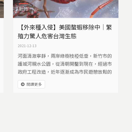
動物
【外來種入侵】美國螯蝦移除中｜繁
殖力驚人危害台灣生態
2021-12-13
河面清澈寧靜，兩岸綠樹枝椏低垂，新竹市的
護城河親水公園，從清朝開鑿到現在，經過市
政府工程改造，近年逐漸成為市民遊憩放鬆的
城間綠地。然而，這條水道經常面臨放生問
閱讀更多
題，除了陽光下聚集成群的小魚，今年護城河
裡還來了一群不速之客，俗稱美國螯蝦的克氏
原螯蝦。