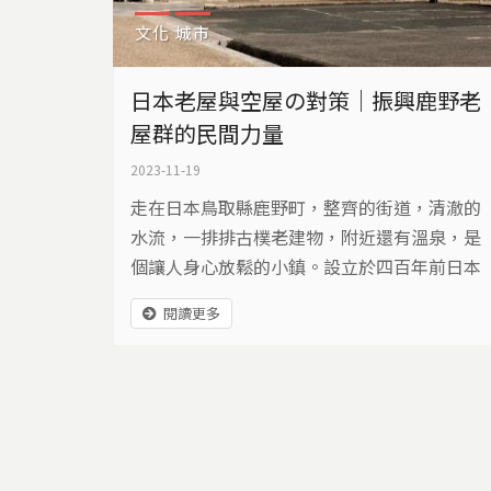
文化
城市
日本老屋與空屋の對策｜振興鹿野老
屋群的民間力量
2023-11-19
走在日本鳥取縣鹿野町，整齊的街道，清澈的
水流，一排排古樸老建物，附近還有溫泉，是
個讓人身心放鬆的小鎮。設立於四百年前日本
戰國時代，目前還留有護城河遺跡和老街輪
閱讀更多
廓，不過人口老化與外流，讓空屋越來越多。