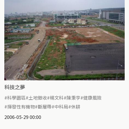
科技之夢
科學園區
土地徵收
楊文科
陳秉亨
健康風險
揮發性有機物
斷層帶
中科局
休耕
2006-05-29 00:00