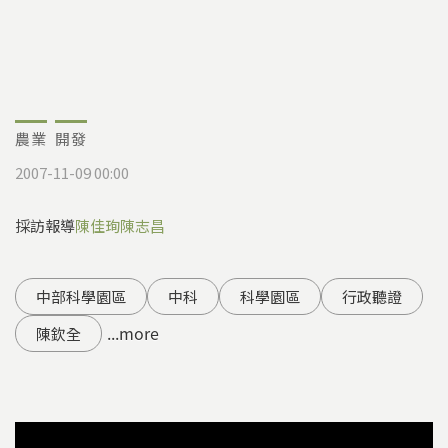
農業
開發
2007-11-09 00:00
採訪報導
陳佳珣
陳志昌
中部科學園區
中科
科學園區
行政聽證
...more
陳欽全