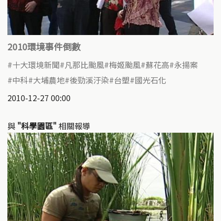
2010環境事件倒數
十大環境新聞
凡那比颱風
梅姬颱風
蘇花高
永揚案
中科
大埔農地
後勁溪汙染
台塑
國光石化
2010-12-27 00:00
與
"科學園區"
相關報導