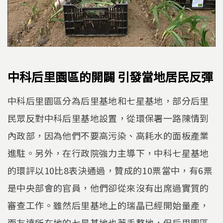
中科后里園區的開闢 引發當地居民反彈
中科后里園區分為后里基地和七星基地，部分后里
民眾反對中科后里基地設置，從環保署一路陳情到
內政部，因為他們不要高污染、高耗水的面板產業
進駐。另外，在行政院強力主導下，中科七星基地
的環評以10比8表決通過，贊成的10票當中，有6票
是中央部會的官員，他們卻從來沒有出席過實質的
審查工作。雖然后里基地上的瑞晶已經開始量產，
而友達所在地的七星基地也著手整地，但后里園區