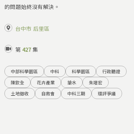
的問題始終沒有解決。
台中市
后里區
第
427
集
中部科學園區
中科
科學園區
行政聽證
陳欽全
花卉產業
搶水
朱增宏
土地徵收
自救會
中科三期
環評爭議