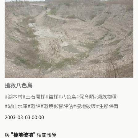
搶救八色鳥
湖本村
土石開採
盜採
八色鳥
保育類
瀕危物種
湖山水庫
環評
環境影響評估
棲地破壞
生態保育
2003-03-03 00:00
與
"棲地破壞"
相關報導