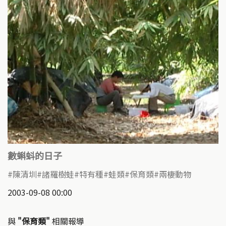
數蝌蚪的日子
陳清圳
諸羅樹蛙
特有種
蛙類
保育類
兩棲動物
2003-09-08 00:00
與
"保育類"
相關報導