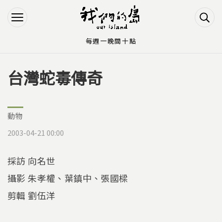
Jump to Main content
Jump to Navigation
每週一晚間十點
台灣蛇毒傳奇
您在這裡
動物
2003-04-21 00:00
採訪 向名世
攝影 朱孝權、葉鎮中、張國樑
剪輯 劉伍洋