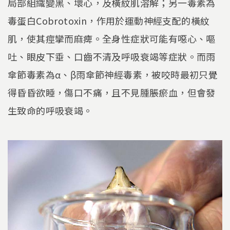
局部組織變黑、壞心，及橫紋肌溶解；另一毒素為
毒蛋白Cobrotoxin，作用於運動神經支配的橫紋
肌，使其痙攣而麻痺。全身性症狀可能有噁心、嘔
吐、眼皮下垂、口齒不清及呼吸衰竭等症狀。而雨
傘節毒素為α、β雨傘節神經毒素，被咬時最初只覺
得昏昏欲睡，傷口不痛，且不見腫脹瘀血，但會發
生致命的呼吸衰竭。