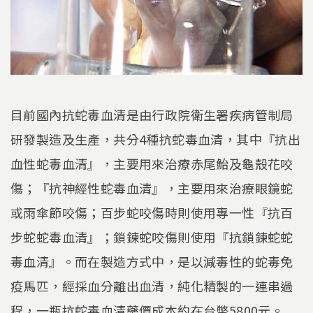
目前國內抗蛇毒血清是由行政院衛生署疾病管制局
研發製造及生產，共分4種抗蛇毒血清，其中『抗出
血性蛇毒血清』，主要用來治療赤尾鮐及龜殼花咬
傷；『抗神經性蛇毒血清』，主要用來治療眼鏡蛇
或雨傘節咬傷；百步蛇咬傷時則使用專一性『抗百
步蛇蛇毒血清』；鎖鍊蛇咬傷則使用『抗鎖鍊蛇蛇
毒血清』。而在製造方式中，是以減毒性的蛇毒免
疫馬匹，經採血分離出血清，純化精製的一連串過
程，一瓶抗蛇毒血清藥價成本約在台幣5800元。