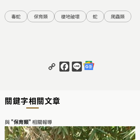
毒蛇
保育類
棲地破壞
蛇
爬蟲類
C
F
Li
o
a
n
p
c
e
y
e
關鍵字相關文章
Li
b
n
o
k
o
與
"保育類"
相關報導
k