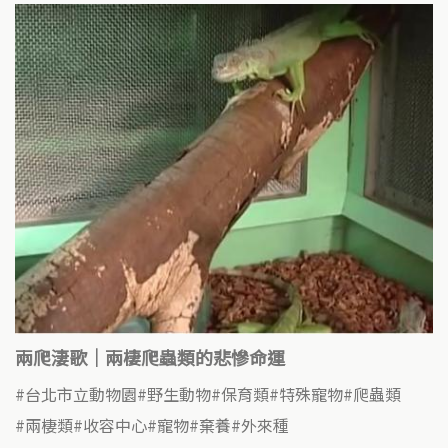
兩爬淒歌｜兩棲爬蟲類的悲慘命運
台北市立動物園
野生動物
保育類
特殊寵物
爬蟲類
兩棲類
收容中心
寵物
棄養
外來種