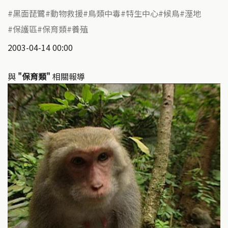
黑面琵鷺
動物救援
鳥類中毒
特生中心
候鳥
溼地
保護區
保育類
養殖
2003-04-14 00:00
與
"保育類"
相關報導