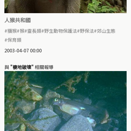
人猴共和國
獼猴
猴
靈長類
野生動物保護法
野保法
郊山生態
保育類
2003-04-07 00:00
與
"棲地破壞"
相關報導