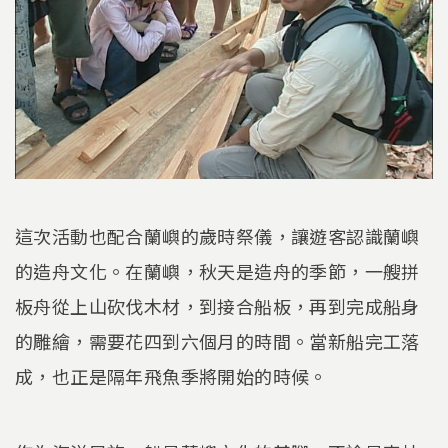
這次活動也配合蘭嶼的歲時祭儀，讓遊客認識蘭嶼
的造舟文化。在蘭嶼，秋天是造舟的季節，一艘拼
板舟從上山砍伐木材，到接合船板，再到完成船身
的雕繪，需要花四到六個月的時間。當新船完工落
成，也正是隔年飛魚季將開始的時候。