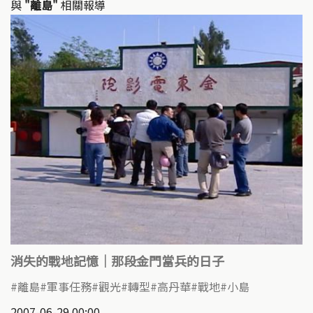
k
o
與
"離島"
相關報導
k
消失的戰地記憶｜那段金門當兵的日子
離島
軍事任務
觀光
轉型
高丹華
戰地
小島
2007-06-29 00:00