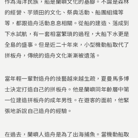
作為海洋民族，船是蘭嶼文化的基腳。不論是森林
的經營、芋頭田的文化、祭典活動、船團組織等
等，都跟造舟活動息息相關。從船的建造、落成到
下水試航，有一套相當繁瑣的過程，大船下水更是
全島的盛事。但是近二十年來，小型機動船取代了
拼板舟，傳統的造舟文化漸漸被遺落。
當年輕一輩對造舟的技藝越來越生疏，夏曼馬多博
士決定打造自己的拼板舟。他是蘭嶼同年齡層中第
一位建造拼板舟的成年男性。在遊客的面前，他緊
張地訴說自己造舟的經驗。
在過去，蘭嶼人造舟是為了出海捕魚。當機動船取