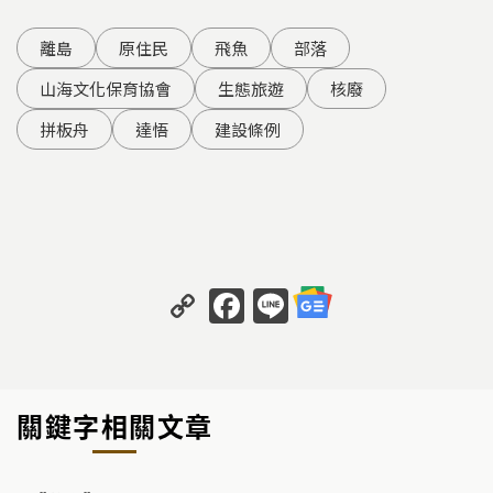
離島
原住民
飛魚
部落
山海文化保育協會
生態旅遊
核廢
拼板舟
達悟
建設條例
C
F
Li
o
a
n
p
c
e
y
e
關鍵字相關文章
Li
b
n
o