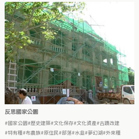
反思國家公園
國家公園
歷史建築
文化保存
文化資產
古蹟改建
特有種
布農族
原住民
部落
水韭
夢幻湖
外來種