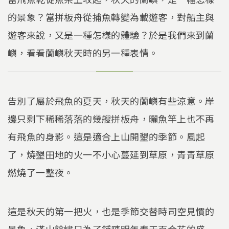
的景象？當拼板舟從捕魚轉變為載遊客，對船主與
遊客來說，又是一種怎樣的體驗？於是我們來到蘭
嶼，看看蘭嶼秋天時的另一種表情。
告別了屬於飛魚的夏天，秋天的蘭嶼有些涼意。岸
邊只剩下稀稀落落的幾艘拼板舟，曬魚竿上也不再
有飛魚的身影。這是適合上山開墾的季節。風起
了，燒墾田地的火一不小心蔓延到草原，青青草原
燃燒了一整夜。
這是秋天的第一把火，也是季節交替時司空見慣的
景象，滿山餘燼只為了鋪陳明年春天百合花的盛