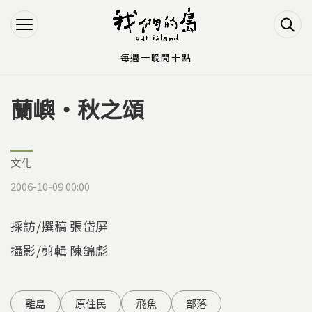
Jump to Main content
Jump to Navigation
每週一晚間十點
蘭嶼‧秋之頌
您在這裡
文化
2006-10-09 00:00
採訪/撰稿 張岱屏
攝影/剪輯 陳錦彪
離島
原住民
飛魚
部落