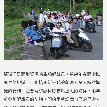
蘇瑞清是蘭嶼資深的生態解說員，這幾年在蘭嶼推
廣生態旅遊，不斷培訓新一代的蘭嶼人投入解說導
覽的行列。在台電核廢料貯存場上班的阿祥，兩年
前參加解說員的訓練，開始重新認識自己的島嶼。