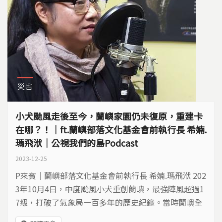
災害
小犬颱風走後至今，蘭嶼家園仍未復原，重建卡
在哪？！｜ft.蘭嶼部落文化基金會前執行長 希婻.
瑪飛洑｜公視我們的島Podcast
2023-12-25
P來賓｜蘭嶼部落文化基金會前執行長 希婻.瑪飛洑 202
3年10月4日，中度颱風小犬重創蘭嶼，最強陣風超過1
7級，打破了氣象局一百多年的歷史紀錄。當時蘭嶼全
島災情非常嚴重，兩個月之後，蘭嶼重建依然相當艱