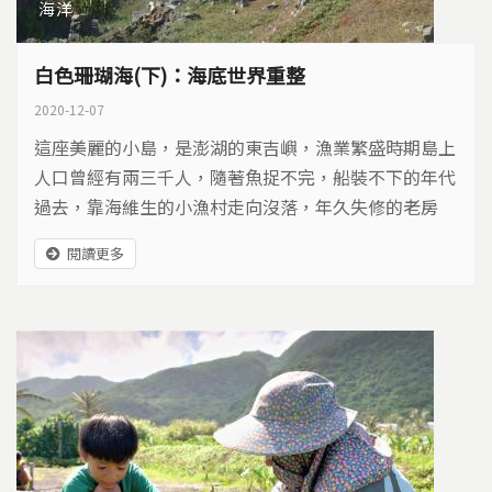
海洋
白色珊瑚海(下)：海底世界重整
2020-12-07
這座美麗的小島，是澎湖的東吉嶼，漁業繁盛時期島上
人口曾經有兩三千人，隨著魚捉不完，船裝不下的年代
過去，靠海維生的小漁村走向沒落，年久失修的老房
子，空蕩蕩的漁港，留下過往繁華的記憶。 澎湖南海
閱讀更多
花園 一片白色珊瑚海 2003年開始，我們陸續前往東吉
附近海域進行紀錄，這裡珊瑚覆蓋率極高，種類超過兩
百種，綿延幾十公尺長的桌形軸孔珊瑚鋪滿海底，還有
各形各樣的造礁珊瑚，群聚成一大片的珊瑚花園，相當
令人驚艷...