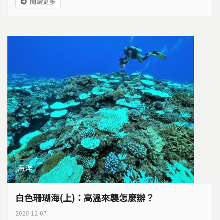
閱讀更多
困。因為預算發包問題，蘭嶼環島公路至今路燈尚未完
全修復完畢，一名年輕老師因車禍而意外死亡。許多居
民的漁船全毀，經濟生活陷入困境。建築房舍門窗毀
壞，到現在還是沒有玻璃材料跟專業師傅可以修繕。...
海洋
白色珊瑚海(上)：高溫來襲怎麼辦？
2020-12-07