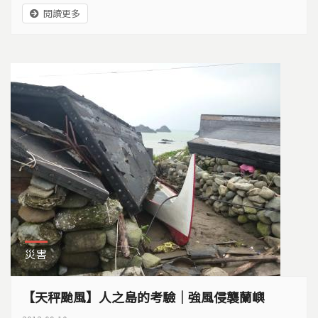
祖先和這一代人的耕作地，究竟誰有權力決定東清七號
閱讀更多
地的未來...
災害
【天秤颱風】人之島的考驗｜強風侵襲蘭嶼