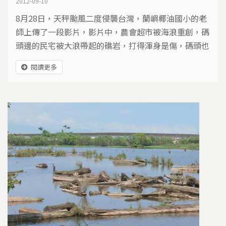
2012-09-10
8月28日，天秤颱風二度侵襲台灣，蘭嶼椰油國小的老
師上傳了一段影片，影片中，農會超市被海浪重創，碼
頭邊的民宅被大浪帶起的礁岩，打得渾身是傷，碼頭也
成為船隻的墳場，頓時失去對外交通與連繫方式的蘭
閱讀更多
嶼，災後狀況成為台灣人關切的焦點，離島防災問題，
成為政府與民間重視的新話題…