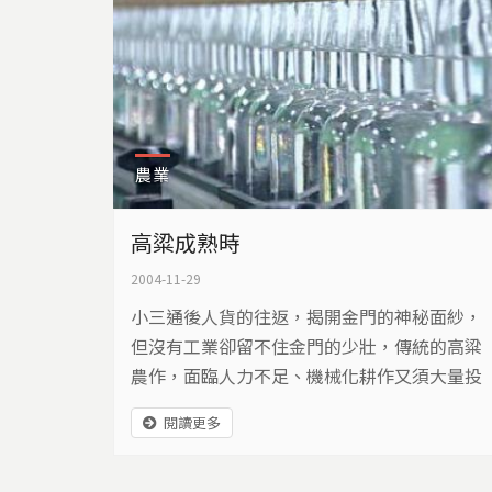
農業
高粱成熟時
2004-11-29
小三通後人貨的往返，揭開金門的神秘面紗，
但沒有工業卻留不住金門的少壯，傳統的高粱
農作，面臨人力不足、機械化耕作又須大量投
資的雙重考驗，到底金門現在的高粱產業是什
閱讀更多
麼狀況？