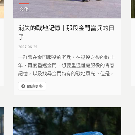
文化
消失的戰地記憶｜那段金門當兵的日
子
2007-06-29
一群曾在金門服役的老兵，在退役之後的數十
年，再度重返金門，想要重溫離島服役的青春
記憶，以及找尋金門特有的戰地風光。但是，
在金門遠離砲火、走向觀光年代之後，前線戰
閱讀更多
地成為歷史名詞，無人的軍事陣地變成廢墟，
前線金門的歷史慢慢模糊，讓金門失去最珍貴
的資產，失根地走向未來。