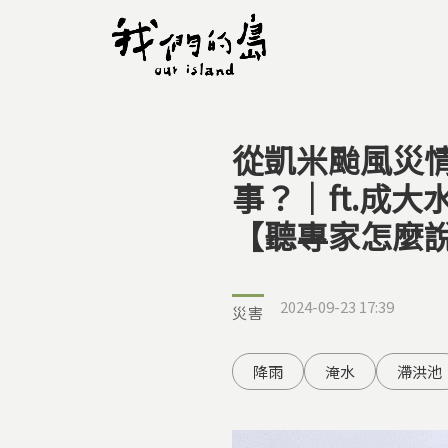
從凱米颱風災
您在這裡
事？｜ft.成
【聽專家怎麼
2024-09-23 17:39
災害
降雨
淹水
滯洪池