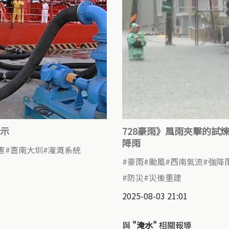
示
728豪雨》風雨夾擊的試
降雨
憲
嘉南大圳
灌溉系統
豪雨
颱風
西南氣流
強降
防災
災後重建
2025-08-03 21:01
與
"淹水"
相關報導