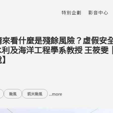
Jump to Main content
Jump to Navigation
特別企劃
影音中心
情來看什麼是殘餘風險？虛假安
大水利及海洋工程學系教授 王筱
說】
...more
颱風
凱米颱風