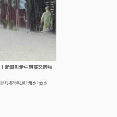
煉！颱風剛走中南部又遇強
雨
丹娜絲颱風
淹水
治水