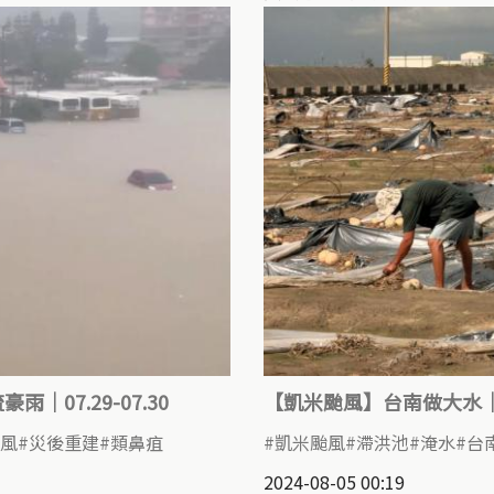
｜07.29-07.30
【凱米颱風】台南做大水
風
災後重建
類鼻疽
凱米颱風
滯洪池
淹水
台
2024-08-05 00:19