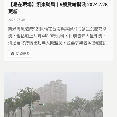
【島在現場】凱米颱風｜9艘貨輪擱淺 2024.7.28
更新
2024-07-30
凱米颱風造成9艘貨輪在台南與高屏沿海發生沉船或擱
淺，粗估船上共有448.9噸油料，目前皆未大量外洩，
海巡署將持續出動無人機監測，並要求業者啟動船舶抽
油作業，避免海洋污染。
閱讀更多