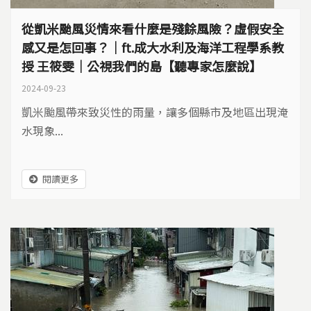
從凱米颱風災情來看什麼是殘餘風險？虛假安全
感又是怎回事？｜ft.成大水利及海洋工程學系教
授 王筱雯｜公視我們的島【聽專家怎麼說】
2024-09-23
凱米颱風帶來致災性的雨量，讓多個縣市及地區出現淹
水現象...
閱讀更多