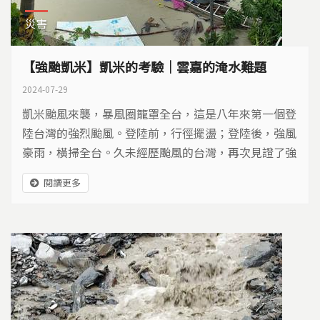
災害
【強颱凱米】凱米的考驗｜雲嘉的淹水難題
2024-07-29
凱米颱風來襲，暴風圈籠罩全台，這是八年來第一個登
陸台灣的強烈颱風。登陸前，行徑擺盪；登陸後，強風
豪雨，橫掃全台。久未經歷颱風的台灣，再次見證了強
颱的威力。當凱米遠離，颱風警報解除，老天爺給的考
閱讀更多
驗還沒結束。