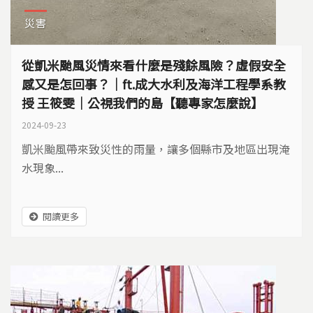
災害
從凱米颱風災情來看什麼是殘餘風險？虛假安全
感又是怎回事？｜ft.成大水利及海洋工程學系教
授 王筱雯｜公視我們的島【聽專家怎麼說】
2024-09-23
凱米颱風帶來致災性的雨量，讓多個縣市及地區出現淹
水現象...
閱讀更多