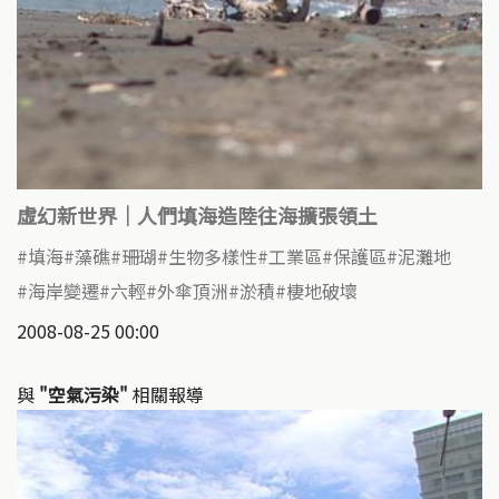
虛幻新世界｜人們填海造陸往海擴張領土
填海
藻礁
珊瑚
生物多樣性
工業區
保護區
泥灘地
海岸變遷
六輕
外傘頂洲
淤積
棲地破壞
2008-08-25 00:00
與
"空氣污染"
相關報導