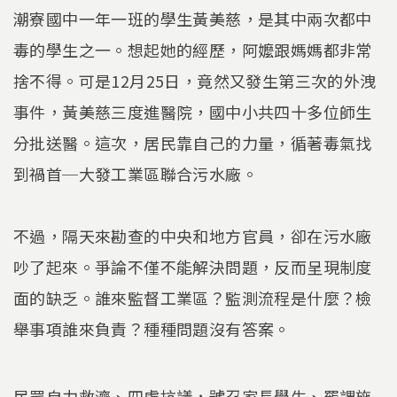
潮寮國中一年一班的學生黃美慈，是其中兩次都中
毒的學生之一。想起她的經歷，阿嬤跟媽媽都非常
捨不得。可是12月25日，竟然又發生第三次的外洩
事件，黃美慈三度進醫院，國中小共四十多位師生
分批送醫。這次，居民靠自己的力量，循著毒氣找
到禍首─大發工業區聯合污水廠。
不過，隔天來勘查的中央和地方官員，卻在污水廠
吵了起來。爭論不僅不能解決問題，反而呈現制度
面的缺乏。誰來監督工業區？監測流程是什麼？檢
舉事項誰來負責？種種問題沒有答案。
民眾自力救濟、四處抗議，號召家長學生、罷課施