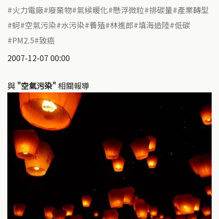
火力電廠
廢棄物
氣候暖化
懸浮微粒
排碳量
產業轉型
蚵
空氣污染
水污染
養殖
林進郎
填海造陸
低碳
PM2.5
致癌
2007-12-07 00:00
與
"空氣污染"
相關報導