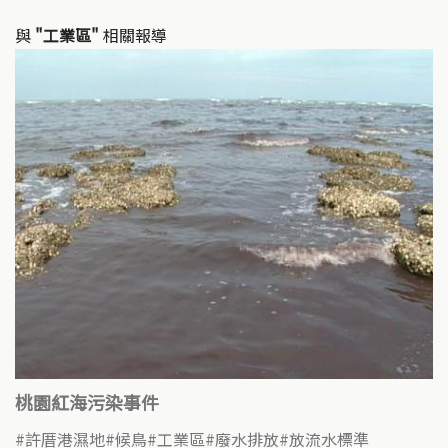
n
o
k
o
與
"工業區"
相關報導
k
桃園紅海污染事件
許厝港濕地
候鳥
工業區
廢水排放
放流水標準