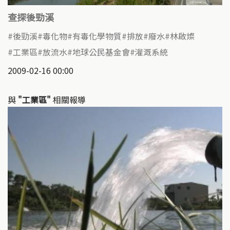
查探後勁溪
後勁溪
毒化物
有毒化學物質
排放
廢水
林啟燦
工業區
放流水
地球公民基金會
灌溉系統
2009-02-16 00:00
與
"工業區"
相關報導