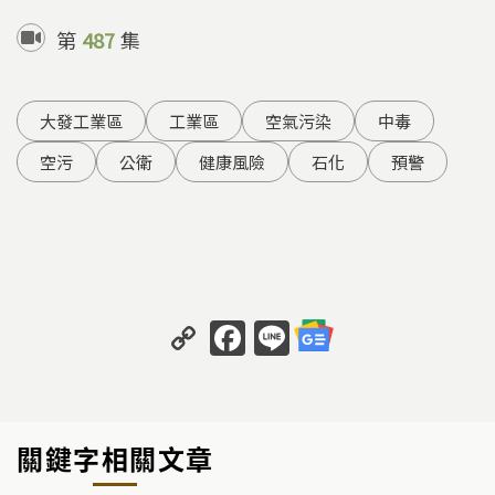
第
487
集
大發工業區
工業區
空氣污染
中毒
空污
公衛
健康風險
石化
預警
C
F
Li
o
a
n
p
c
e
y
e
關鍵字相關文章
Li
b