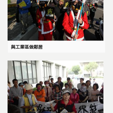
與工業區做鄰居