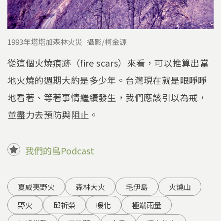
1993年塔塔加森林火災 攝影/柯金源
從這個火燒痕跡（fire scars）來看，可以推算出當
地火燒的週期大約是多少年。台灣現在就是眼睜睜
地看著、等著事情繼續發生，我們應該引以為戒，
並盡力去預防與阻止。
我們的島Podcast
夏威夷野火
森林大火
毛伊島
火燒山
野火
邱祈榮
暖化
極端雨量