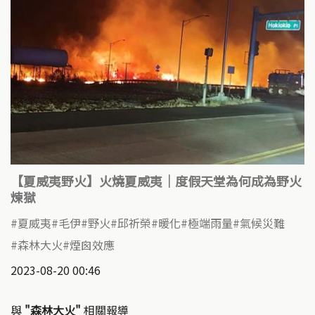
【夏威夷野火】火燒夏威夷｜度假天堂為何成為野火
煉獄
夏威夷
毛伊
野火
邱祈榮
暖化
極端雨量
氣候災難
森林大火
煙囪效應
2023-08-20 00:46
與
"森林大火"
相關報導