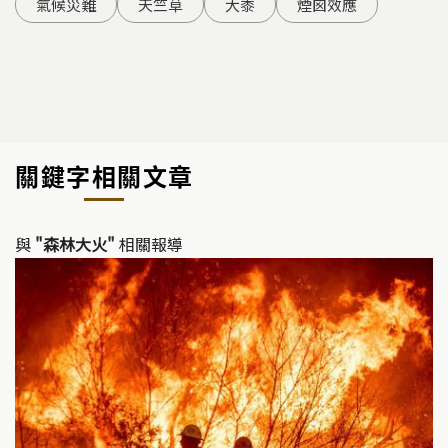
氣候災難
天竺草
大黍
煙囪效應
關鍵字相關文章
與
"森林大火"
相關報導