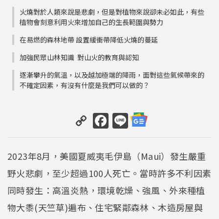
火燒對於人類來說是悲劇，但是對植物來說卻未必如此，有些
植物會刻意利用火來增加自己的生長範圍與勢力
在易燃的森林地帶 設置緩衝帶降低火燒的蔓延
加強民眾山林知識 對山火的教育與認知
逐漸攀升的氣溫，以及越加極端的降雨，面對這些氣候帶來的
不確定因素，有沒有什麼是我們可以做的？
C
F
Li
o
a
n
p
c
e
2023年8月，美國夏威夷毛伊島（Maui）發生嚴重
y
e
野火悲劇，至少超過100人死亡。當時許多不利因素
Li
b
同時發生：高溫炎熱，環境乾燥、強風、外來種植
n
o
k
o
物大黍(天竺草)遍布、住宅緊鄰森林、木造房屋與