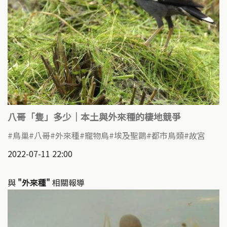
八哥「隻」多少｜本土與外來種的棲地競爭
鳥巢
八哥
外來種
寵物鳥
埃及聖䴉
都市鳥類
故宮
2022-07-11 22:00
與
"外來種"
相關報導