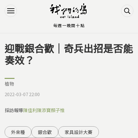
Jump to Main content
Jump to Navigation
每週一晚間十點
迎戰銀合歡｜奇兵出招是否能
您在這裡
奏效？
植物
2022-03-07 22:00
採訪報導
陳佳利
陳添寶
顏子惟
外來種
銀合歡
家具設計大賽