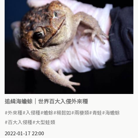
追緝海蟾蜍│世界百大入侵外來種
外來種
入侵種
蟾蜍
楊懿如
兩棲類
青蛙
海蟾蜍
百大入侵種
大型蛙類
2022-01-17 22:00