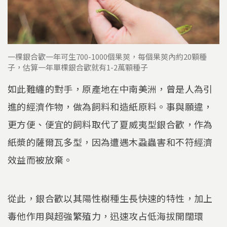
一棵銀合歡一年可生700-1000個果莢，每個果莢內約20顆種
子，估算一年單棵銀合歡就有1-2萬顆種子
如此難纏的對手，原產地在中南美洲，曾是人為引
進的經濟作物，做為飼料和造紙原料。事與願違，
更方便、便宜的飼料取代了夏威夷型銀合歡，作為
紙漿的薩爾瓦多型，因為遭遇木蝨蟲害和不符經濟
效益而被放棄。
從此，銀合歡以其陽性樹種生長快速的特性，加上
毒他作用與超強繁殖力，迅速攻占低海拔開闊環