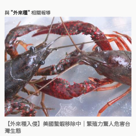
與
"外來種"
相關報導
【外來種入侵】美國螯蝦移除中｜繁殖力驚人危害台
灣生態