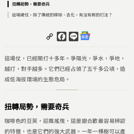
扭轉局勢，需要奇兵
這場硬仗，除了傳統的移除、去化，有沒有新的打法？
C
F
Li
o
a
n
p
c
e
這場仗，已經開打十多年。爭陽光，爭水，爭地，
y
e
越打，對手越多。它們已經占領了五千多公頃，造
Li
b
成低海拔環境的生態危局。
n
o
k
o
k
扭轉局勢，需要奇兵
咖啡色的豆莢，迎風搖曳，這是銀合歡最容易辨認
的特徵，也是它們的強大武器。一年一棵樹可以產