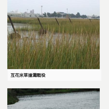
互花米草搶灘戰役