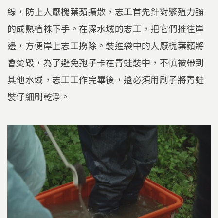
線，防止人厭槐葉蘋擴散，志工首先針對繁殖力強
的成熟植株下手。在深水域的志工，把它們推往岸
邊，方便岸上志工撈除。裝進袋中的人厭槐葉蘋將
會焚毀，為了避免孢子卡在青蛙裝中，不慎被帶到
其他水域，志工工作完畢後，還必須用刷子將青蛙
裝仔細刷乾淨。