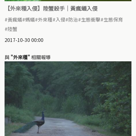
【外來種入侵】陸蟹殺手｜黃瘋蟻入侵
黃瘋蟻
螞蟻
外來種
入侵
防治
生態衝擊
生態保育
陸蟹
2017-10-30 00:00
與
"外來種"
相關報導