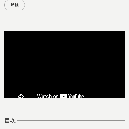
埤塘
目次