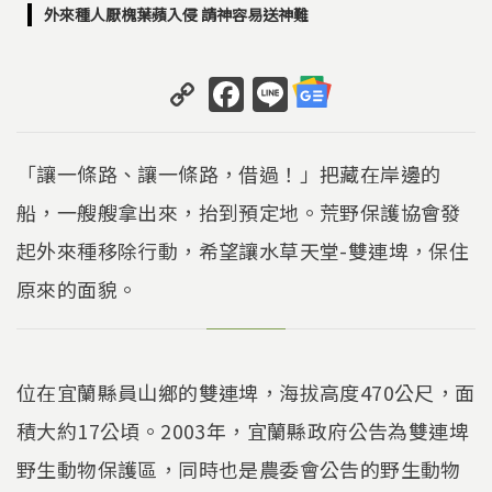
外來種人厭槐葉蘋入侵 請神容易送神難
C
F
Li
o
a
n
p
c
e
「讓一條路、讓一條路，借過！」把藏在岸邊的
y
e
船，一艘艘拿出來，抬到預定地。荒野保護協會發
Li
b
起外來種移除行動，希望讓水草天堂-雙連埤，保住
n
o
k
o
原來的面貌。
k
位在宜蘭縣員山鄉的雙連埤，海拔高度470公尺，面
積大約17公頃。2003年，宜蘭縣政府公告為雙連埤
野生動物保護區，同時也是農委會公告的野生動物