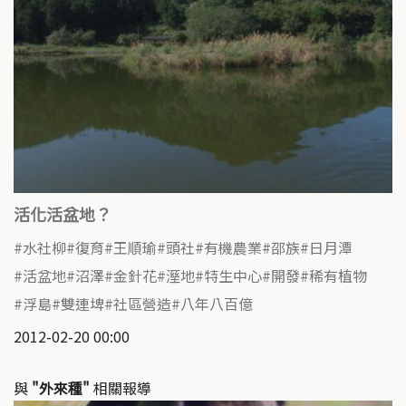
活化活盆地？
水社柳
復育
王順瑜
頭社
有機農業
邵族
日月潭
活盆地
沼澤
金針花
溼地
特生中心
開發
稀有植物
浮島
雙連埤
社區營造
八年八百億
2012-02-20 00:00
與
"外來種"
相關報導