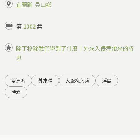
宜蘭縣
員山鄉
第
1002
集
除了移除我們學到了什麼｜外來入侵種帶來的省
思
雙連埤
外來種
人厭槐葉蘋
浮島
埤塘