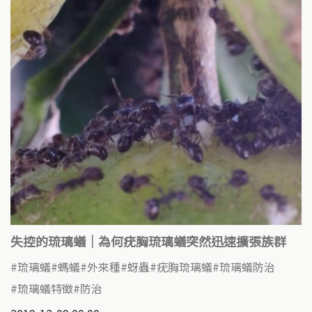
失控的琉璃蟻｜為何疣胸琉璃蟻突然迅速擴張族群
琉璃蟻
螞蟻
外來種
蚜蟲
疣胸琉璃蟻
琉璃蟻防治
琉璃蟻特徵
防治