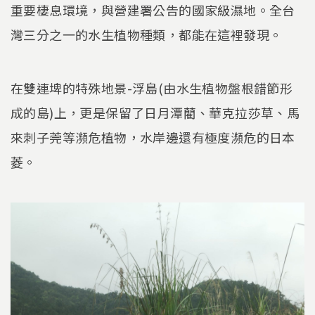
重要棲息環境，與營建署公告的國家級濕地。全台
灣三分之一的水生植物種類，都能在這裡發現。
在雙連埤的特殊地景-浮島(由水生植物盤根錯節形
成的島)上，更是保留了日月潭藺、華克拉莎草、馬
來刺子莞等瀕危植物，水岸邊還有極度瀕危的日本
菱。