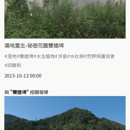
濕地重生-秘密花園雙連埤
溼地
雙連埤
水生植物
浮島
水社柳
荒野保護協會
邱錦和
2015-10-12 00:00
與
"雙連埤"
相關報導