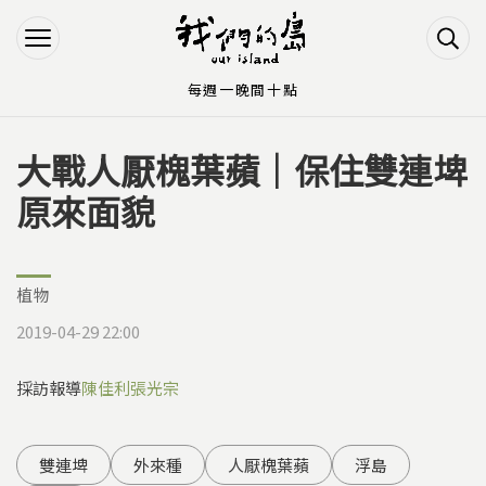
Jump to Main content
Jump to Navigation
每週一晚間十點
大戰人厭槐葉蘋｜保住雙連埤
您在這裡
原來面貌
植物
2019-04-29 22:00
採訪報導
陳佳利
張光宗
雙連埤
外來種
人厭槐葉蘋
浮島