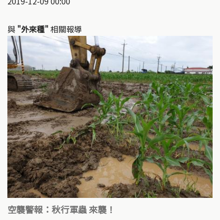
2019-12-09 00:00
與
"外來種"
相關報導
空襲警報：秋行軍蟲 來襲！