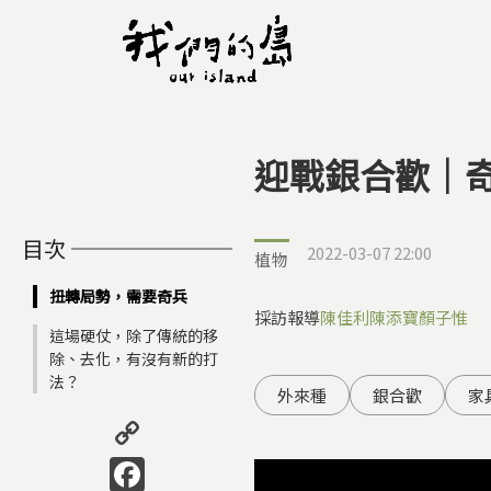
迎戰銀合歡｜
您在這裡
目次
2022-03-07 22:00
植物
扭轉局勢，需要奇兵
採訪報導
陳佳利
陳添寶
顏子惟
這場硬仗，除了傳統的移
除、去化，有沒有新的打
法？
外來種
銀合歡
家
Copy
Link
Facebook