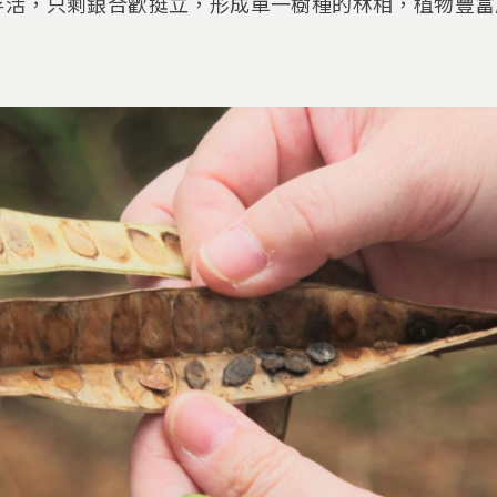
存活，只剩銀合歡挺立，形成單一樹種的林相，植物豐富