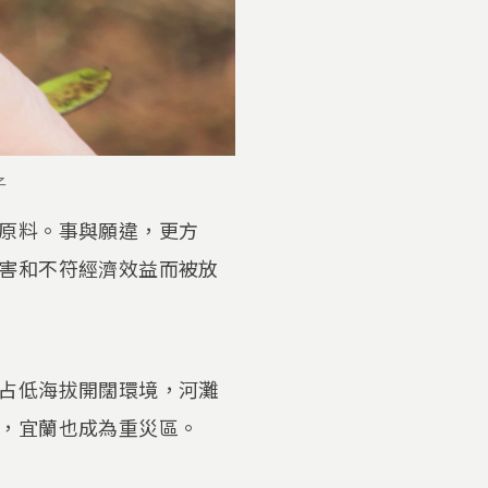
子
原料。事與願違，更方
害和不符經濟效益而被放
占低海拔開闊環境，河灘
，宜蘭也成為重災區。