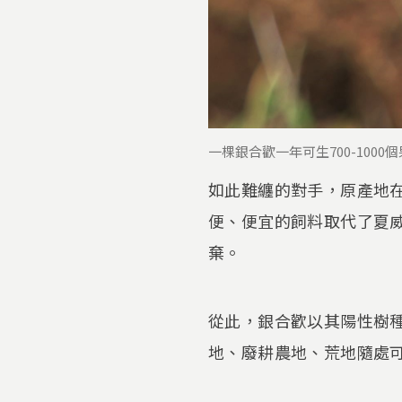
一棵銀合歡一年可生700-100
如此難纏的對手，原產地
便、便宜的飼料取代了夏
棄。
從此，銀合歡以其陽性樹
地、廢耕農地、荒地隨處