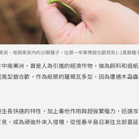
0個果莢，每個果莢內約20顆種子，估算一年單棵銀合歡就有1-2萬顆種
在中南美洲，曾是人為引進的經濟作物，做為飼料和造紙
威夷型銀合歡，作為紙漿的薩爾瓦多型，因為遭遇木蝨蟲
種生長快速的特性，加上毒他作用與超強繁殖力，迅速攻
可見，成為頑強外來入侵種，從恆春半島日漸往北部蔓延