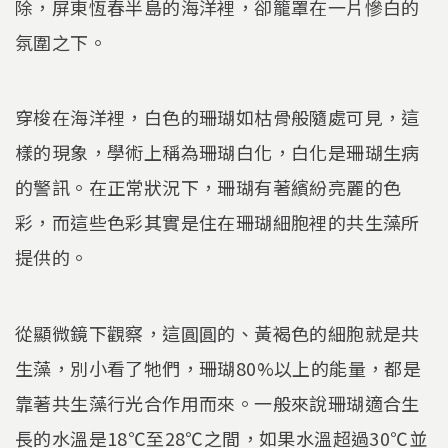
除，屏東恆春半島的海洋裡，卻籠罩在一片慘白的
氛圍之下。
穿梭在海洋裡，白色的珊瑚如枯骨般隨處可見，這
樣的現象，學術上稱為珊瑚白化，白化是珊瑚生病
的警訊。在正常狀況下，珊瑚有著繽紛亮麗的色
彩，而這些色彩其實是住在珊瑚細胞裡的共生藻所
提供的。
從顯微鏡下觀察，這圓圓的、黃褐色的細胞就是共
生藻，別小看了牠們，珊瑚80%以上的能量，都是
靠著共生藻行光合作用而來。一般來說珊瑚適合生
長的水溫是18℃至28℃之間，如果水溫超過30℃並