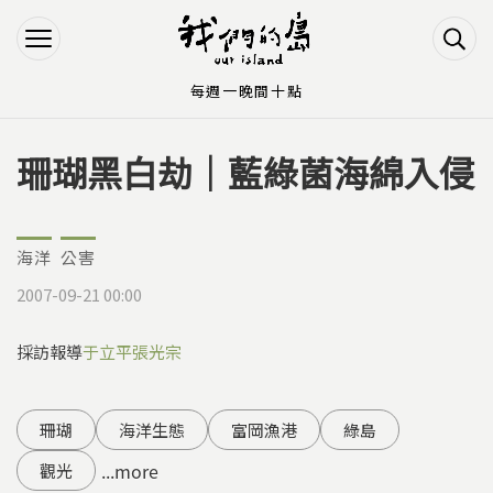
Jump to Main content
Jump to Navigation
每週一晚間十點
珊瑚黑白劫｜藍綠菌海綿入侵
您在這裡
海洋
公害
2007-09-21 00:00
採訪報導
于立平
張光宗
珊瑚
海洋生態
富岡漁港
綠島
...more
觀光