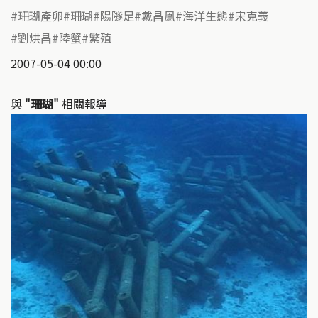
珊瑚產卵
珊瑚
陽隧足
戴昌鳳
海洋生態
宋克義
劉烘昌
陸蟹
繁殖
2007-05-04 00:00
與
"珊瑚"
相關報導