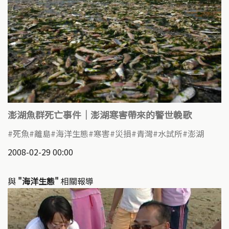
澎湖魚群死亡事件｜澎湖寒害帶來的警世輓歌
死魚
離島
海洋生態
寒害
災損
青灣
水試所
澎湖
2008-02-29 00:00
與
"海洋生態"
相關報導