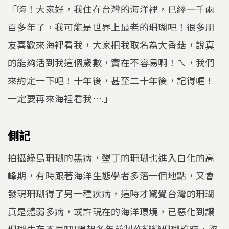
「嗨！大家好，我住在台灣的海洋裡，已經一千兩
百多年了，我可能是世界上最老的珊瑚吧！很多朋
友喜歡來海裡看我，大家把我取名為大香菇，說真
的能夠活到我這個歲數，實在不容易啊！ㄟ，我們
來約定一下吧！十年後，甚至二十年後，記得喔！
一定要再來海裡看我….」
側記
拍攝綠島珊瑚的黑病，墾丁的珊瑚也進入白化的高
峰期，有時跟著海洋生態學者多潛一個地點，又會
發現珊瑚得了另一種疾病，這時才驚覺台灣的珊瑚
真是體弱多病，或許現在的海洋環境，已惡化到讓
珊瑚生存不易吧!想起多年前製作戀戀珊瑚礁時，跑