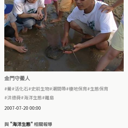
金門守鱟人
鱟
活化石
史前生物
潮間帶
棲地保育
生態保育
洪德舜
海洋生態
離島
2007-07-20 00:00
與
"海洋生態"
相關報導