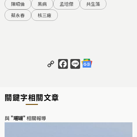
陳昭倫
黑病
孟培傑
共生藻
蔡永春
核三廠
C
F
Li
o
a
n
p
c
e
y
e
關鍵字相關文章
Li
b
n
o
k
o
與
"珊瑚"
相關報導
k