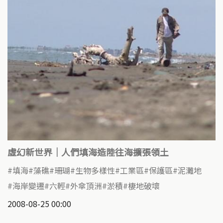
虛幻新世界｜人們填海造陸往海擴張領土
填海
藻礁
珊瑚
生物多樣性
工業區
保護區
泥灘地
海岸變遷
六輕
外傘頂洲
淤積
棲地破壞
2008-08-25 00:00