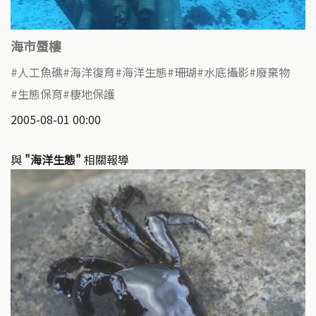
海市蜃樓
人工魚礁
海洋復育
海洋生態
珊瑚
水底攝影
廢棄物
生態保育
棲地保護
2005-08-01 00:00
與
"海洋生態"
相關報導