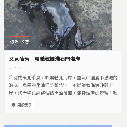
海洋
公害
又見油污｜晨曦號擱淺石門海岸
2008-11-17
冷冽的東北季風，吹襲著北海岸，空氣中瀰漫中濃濃的
油味，烏黑的重油混雜著柴油，不斷隨著海浪沖襲上
岸，海岸線已經整個被黑油覆蓋，滿身油污的螃蟹，難
以在油海中脫身，這樣的場景，你我並不陌生，海洋油
閱讀更多
污事件，又再次在台灣北部的石門海岸上演…