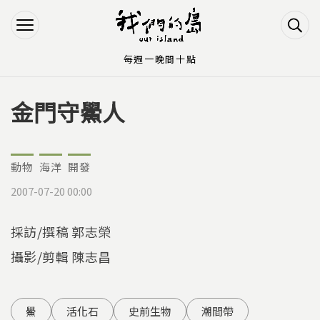
Jump to Main content
Jump to Navigation
每週一晚間十點
金門守鱟人
您在這裡
動物
海洋
開發
2007-07-20 00:00
採訪/撰稿 郭志榮
攝影/剪輯 陳志昌
鱟
活化石
史前生物
潮間帶