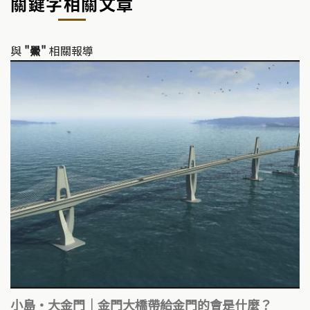
關鍵字相關文章
Li
b
n
o
k
o
與
"鱟"
相關報導
k
小島‧大金門｜金門大橋帶給金門的會是什麼？