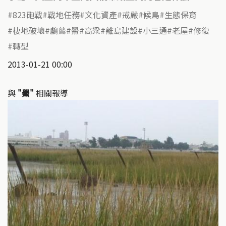
823砲戰
戰地任務
文化資產
戒嚴
候鳥
生態保育
棲地破壞
鸕鶿
鱟
高粱
離島建設
小三通
老屋
修復
轉型
2013-01-21 00:00
與
"鱟"
相關報導