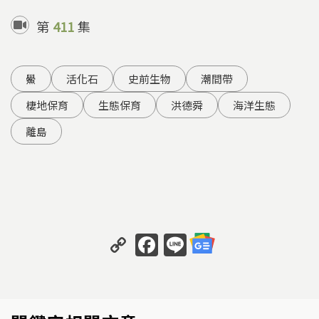
第
411
集
鱟
活化石
史前生物
潮間帶
棲地保育
生態保育
洪德舜
海洋生態
離島
C
F
Li
o
a
n
p
c
e
y
e