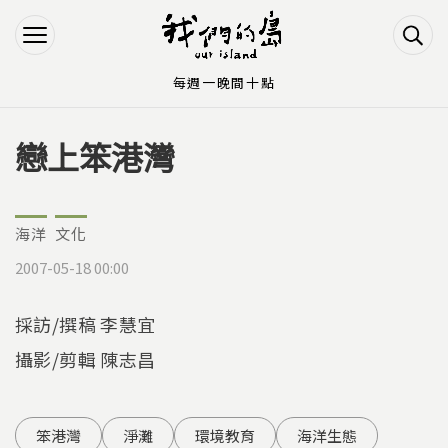
Jump to Main content
Jump to Navigation
每週一晚間十點
戀上笨港灣
您在這裡
海洋
文化
2007-05-18 00:00
採訪/撰稿 李慧宜
攝影/剪輯 陳志昌
笨港灣
淨灘
環境教育
海洋生態