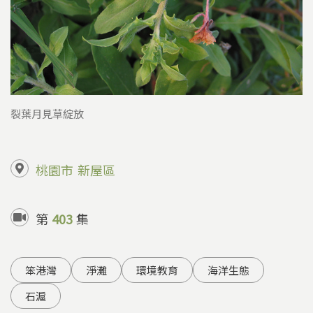
裂葉月見草綻放
桃園市
新屋區
第
403
集
笨港灣
淨灘
環境教育
海洋生態
石滬