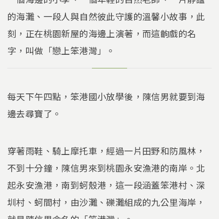
的海灘、一段人與自然彼此守護的溫馨小故事，此
刻，正在桃園新屋的海邊上演著，而這齣戲的名
字，叫做「戀上笨港灣」。
每天下午四點，笨港國小放學後，陳信男就要到海
邊去尋寶了。
穿著雨鞋、騎上摩托車，經過一片田野和防風林，
不到十分鐘，陳信男來到桃園永安漁港的南岸。北
起永安漁港，南到蚵殼港，這一段涵蓋笨港村、深
圳村、蚵間村，由沙灘、礫灘組成的九公里海岸，
就是陳信男命名的「笨港灣」。