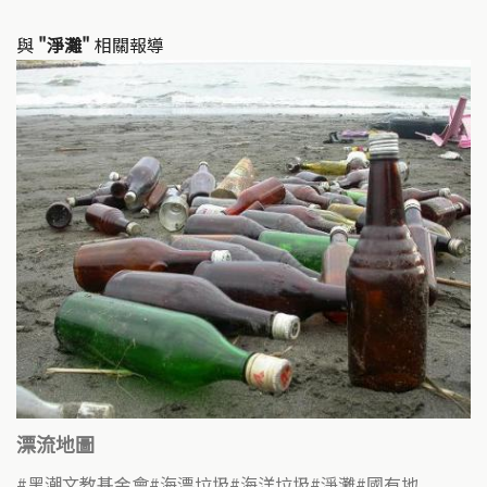
與
"淨灘"
相關報導
漂流地圖
黑潮文教基金會
海漂垃圾
海洋垃圾
淨灘
國有地