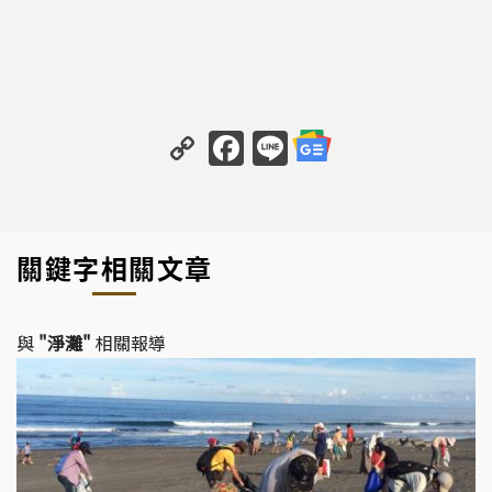
C
F
Li
o
a
n
p
c
e
y
e
關鍵字相關文章
Li
b
n
o
k
o
與
"淨灘"
相關報導
k