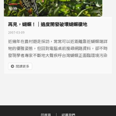
動物
再見，蝴蝶！｜過度開發破壞蝴蝶棲地
2007-03-09
近幾年在農村遊走採訪，常常可以近距離靠近蝴蝶端詳
牠的優雅姿態，但回到電腦桌前搜尋網路資料，卻不時
發現學者專家不斷地大聲疾呼台灣蝴蝶正面臨環境污染
的求救訊號。是不是？這片島嶼的確早已不如我們想像
閱讀更多
的那樣美麗而浪漫？而蝴蝶是否正傳遞些訊息給我們
呢？於是，我們試著放下人的身段，從蝴蝶生存危機的
角度，去接近這片土地的生命現況，並將我們可以理解
的有限知識，透過蝴蝶的曼妙舞姿報導出來。
回首頁
認識我們