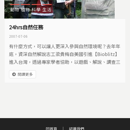
動物
植物
科學
生活
24hrs自然任務
2007-07-06
有什麼方式，可以讓人更深入參與自然環境呢？去年年
底，資深自然解說志工梁貴梅自美國引進【Bioblitz】
進入台灣，透過專家學者協助，以遊戲、解說、調查三
階段的方式，帶領民眾走進山林，擺脫走馬看花的限
閱讀更多
制，重新認識自然生態裡的繽紛世界。這雖然只是個小
小的嘗試，但卻是一般民眾學習保護自然的一大步。
回首頁
認識我們