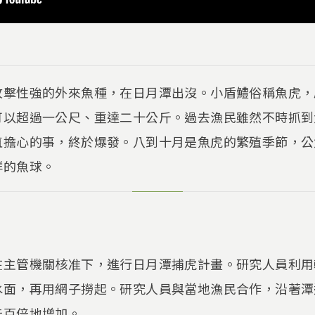
攻擊性強的外來魚種，在日月潭出沒。小盾鱧俗稱魚虎，
可以超過一公尺、重達二十公斤。過去漁民雖然不時抓到
直擔心的事，終於爆發。八到十月是魚虎的繁殖季節，公
群的魚球。
在主管機關核准下，進行日月潭捕虎計畫。研究人員利用
水面，再用網子撈起。研究人員與當地漁民合作，沿著潭
能百倍地增加。