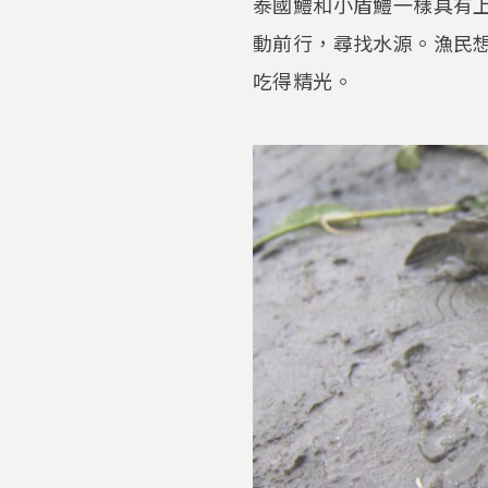
泰國鱧和小盾鱧一樣具有
動前行，尋找水源。漁民
吃得精光。