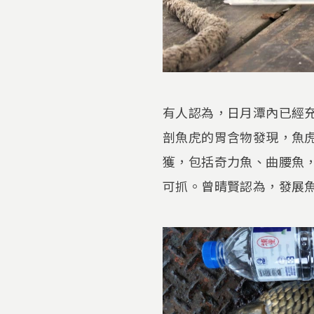
有人認為，日月潭內已經
剖魚虎的胃含物發現，魚
獲，包括奇力魚、曲腰魚
可抓。曾晴賢認為，發展