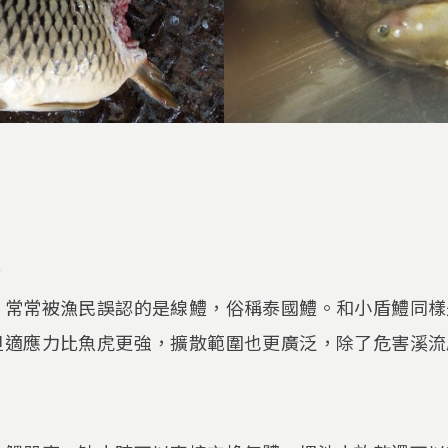
，常常被漁民誤認的是線鱧，俗稱泰國鱧。和小盾鱧同樣
但適應力比魚虎更強，擴散範圍也更廣泛，除了危害溪流