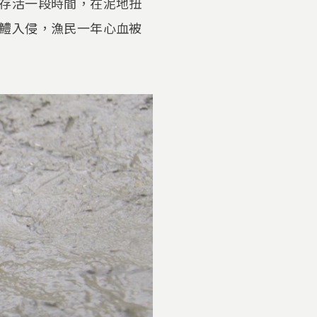
存活一段時間，在泥地扭
鱧入侵，漁民一年心血被