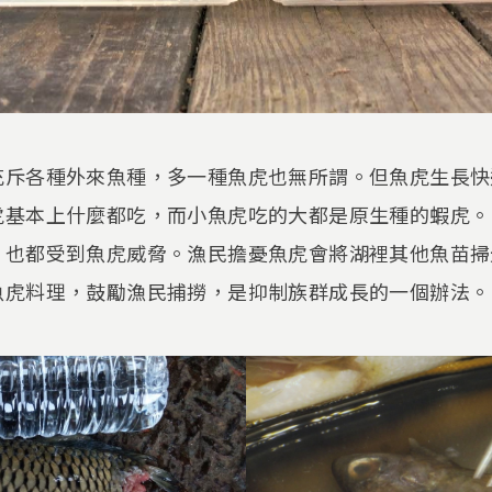
充斥各種外來魚種，多一種魚虎也無所謂。但魚虎生長快
虎基本上什麼都吃，而小魚虎吃的大都是原生種的蝦虎。
，也都受到魚虎威脅。漁民擔憂魚虎會將湖裡其他魚苗掃
魚虎料理，鼓勵漁民捕撈，是抑制族群成長的一個辦法。