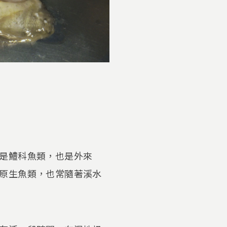
是鱧科魚類，也是外來
原生魚類，也常隨著溪水