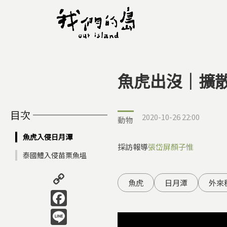
魚虎出沒｜擴
您在這裡
目次
2020-10-26 22:00
動物
魚虎入侵日月潭
採訪報導
張岱屏
顏子惟
泰國鱧入侵苗栗魚塭
Copy
魚虎
日月潭
外來
Link
Facebook
Line