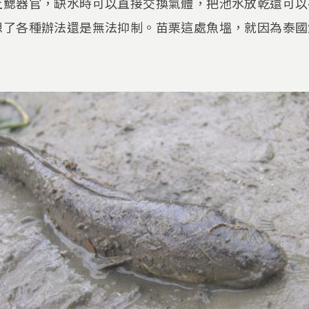
上鰓器官，缺水時可以直接交換氣體，把池水放乾還可以
想了各種辦法還是無法抑制。苗栗這處魚塭，就因為泰國