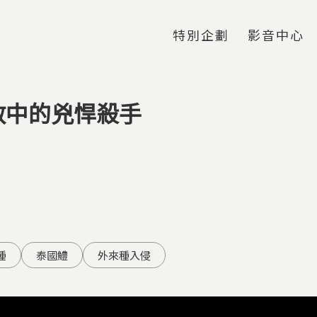
Jump to Main content
Jump to Navigation
特別企劃
影音中心
散中的兇悍殺手
種
泰國鱧
外來種入侵