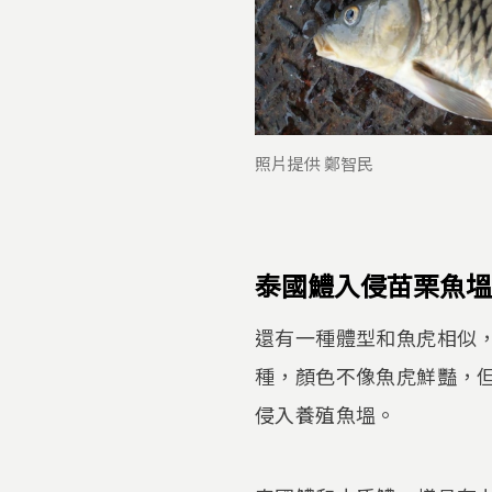
照片提供 鄭智民
泰國鱧入侵苗栗魚塭
還有一種體型和魚虎相似
種，顏色不像魚虎鮮豔，
侵入養殖魚塭。