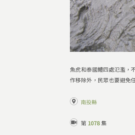
魚虎和泰國鱧四處氾濫，
作移除外，民眾也要避免
南投縣
第
1078
集