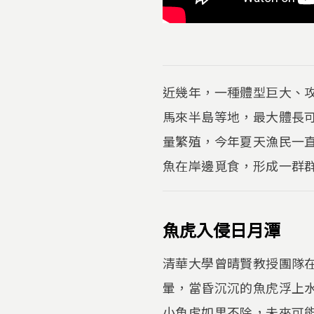
近幾年，一種體型巨大、
馬來半島等地，最大體長
量繁殖，今年夏天漁民一
魚在岸邊覓食，形成一群
魚虎入侵日月潭
清華大學曾晴賢教授團隊
暈，當昏沉沉的魚虎浮上
小魚虎如果不除，未來可