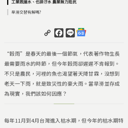
工業既搶水、也排汙水 農業無力抵抗
旱澇交替有解嗎?
C
F
Li
o
a
n
p
c
e
“穀雨”是春天的最後一個節氣，代表著作物生長
y
e
最需要雨水的時節，但今年穀雨卻遲遲不肯報到。
Li
b
不只是農民，河裡的魚也渴望著天降甘霖，沒想到
n
o
k
o
老天一下雨，就是致災性的豪大雨。當旱澇並存成
k
為現實，我們該如何因應？
每年11月到4月台灣進入枯水期，但今年的枯水期特