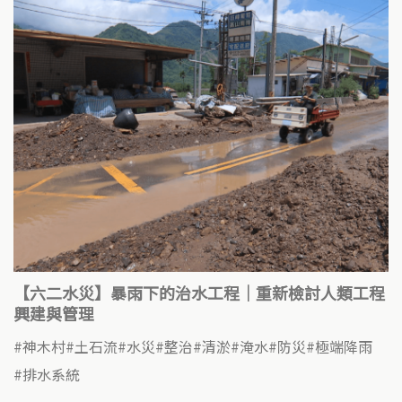
【六二水災】暴雨下的治水工程｜重新檢討人類工程
興建與管理
神木村
土石流
水災
整治
清淤
淹水
防災
極端降雨
排水系統