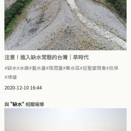
注意！進入缺水常態的台灣｜旱時代
缺水
水庫
蓄水量
降雨量
集水區
反聖嬰現象
抗旱
埤塘
2020-12-10 16:44
與
"缺水"
相關報導