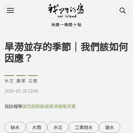
Jump to Main content
Jump to Navigation
每週一晚間十點
旱澇並存的季節｜我們該如何
您在這裡
因應？
水文
農業
災害
2020-05-25 22:00
採訪報導
張岱屏
劉啟稜
陳淯茜
陳添寶
缺水
大雨
水災
工業用水
搶水