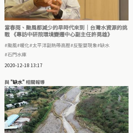
當春雨、颱風都減少的旱時代來到｜台灣水資源的挑
戰 《專訪中研院環境變遷中心副主任許晃雄》
颱風
暖化
太平洋副熱帶高壓
反聖嬰現象
缺水
石門水庫
2020-12-18 13:17
與
"缺水"
相關報導