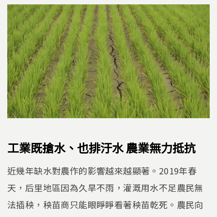
工業既搶水、也排汙水 農業無力抵抗
近幾年缺水對農作的影響越來越顯著。2019年春
天，后里地區因為久旱不雨，灌溉用水不足農民無
法插秧，秧苗商只能眼睜睜看著秧苗乾死。農民向