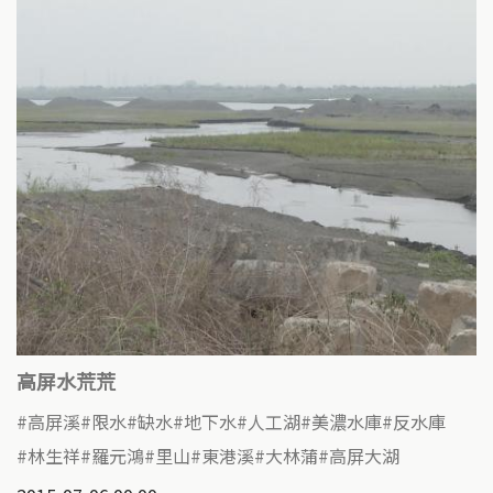
高屏水荒荒
高屏溪
限水
缺水
地下水
人工湖
美濃水庫
反水庫
林生祥
羅元鴻
里山
東港溪
大林蒲
高屏大湖