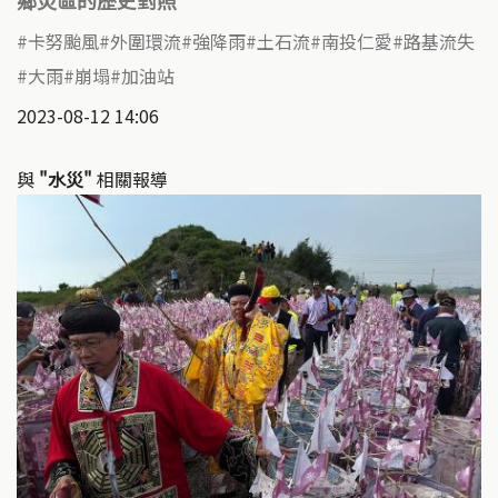
鄉災區的歷史對照
卡努颱風
外圍環流
強降雨
土石流
南投仁愛
路基流失
大雨
崩塌
加油站
2023-08-12 14:06
與
"水災"
相關報導