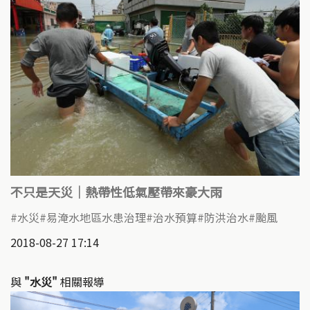
不只是天災｜熱帶性低氣壓帶來豪大雨
水災
易淹水地區水患治理
治水預算
防洪治水
颱風
2018-08-27 17:14
與
"水災"
相關報導