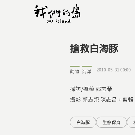
搶救白海豚
您在這裡
2010-05-31 00:00
動物
海洋
採訪/撰稿 郭志榮
攝影 郭志榮 陳志昌，剪輯
白海豚
生態保育