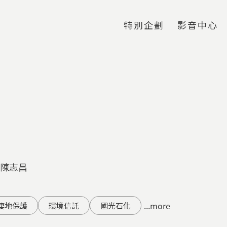
Jump to Main content
Jump to Navigation
特別企劃
影音中心
 陳志昌
...more
棲地保護
環境信託
國光石化