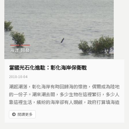
海洋
開發
當國光石化進駐：彰化海岸保衛戰
2010-10-04
潮起潮落，彰化海岸有時回歸海的懷抱，偶爾成為陸地
的一份子。潮來潮去間，多少生物在這裡繁衍，多少人
靠這裡生活，繽紛的海岸卻有人覬覦，政府打算填海造
陸設置石化廠，台灣西海岸最大一片潮間帶，陷入存亡
閱讀更多
保衛戰…