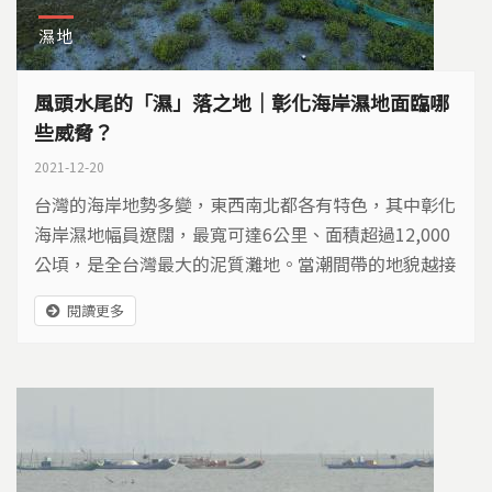
濕地
風頭水尾的「濕」落之地｜彰化海岸濕地面臨哪
些威脅？
2021-12-20
台灣的海岸地勢多變，東西南北都各有特色，其中彰化
海岸濕地幅員遼闊，最寬可達6公里、面積超過12,000
公頃，是全台灣最大的泥質灘地。當潮間帶的地貌越接
近原始泥灘地的模樣時，生態也越精彩。但是這片廣袤
閱讀更多
的泥灘地，多年來卻飽受工業開發、外來植物入侵等問
題摧殘。