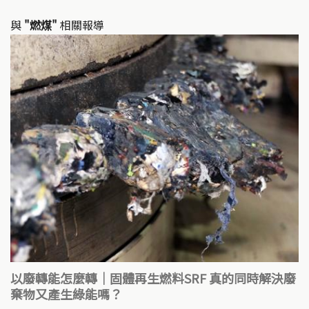
與
"燃煤"
相關報導
以廢轉能怎麼轉｜固體再生燃料SRF 真的同時解決廢
棄物又產生綠能嗎？