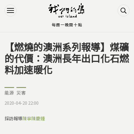
Jump to Main content
Jump to Navigation
每週一晚間十點
【燃燒的澳洲系列報導】煤礦
您在這裡
的代價：澳洲長年出口化石燃
料加速暖化
能源
災害
2020-04-20 22:00
採訪報導
陳寧
陳慶鍾