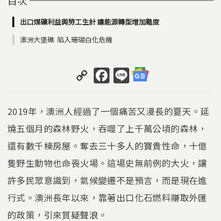
目次
出口煤礦利益與勞工生計 讓能源轉型增加難度
澳洲大堡礁 陷入珊瑚白化危機
C
F
Li
o
a
n
p
c
e
2019年，澳洲人經過了一個痛苦又漫長的夏天。延
y
e
燒五個月的森林野火，吞噬了上千萬公頃的森林，
Li
b
還有數千棟房屋。奪去三十多人的寶貴性命，十億
n
o
k
o
隻野生動物也命喪火場。這場史無前例的大火，讓
k
許多民眾意識到，氣候變遷不是預言，而是現在進
行式。澳洲長年以來，靠著出口化石燃料賺取外匯
的政策，引來質疑聲浪。