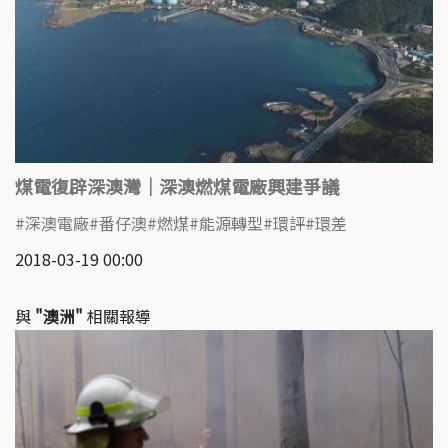
煤電復辟深澳灣｜深澳燃煤電廠興建爭議
深澳電廠
番仔澳
燃煤
能源轉型
環評
環差
2018-03-19 00:00
與
"澳洲"
相關報導