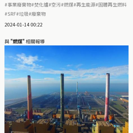
事業廢棄物
焚化爐
空污
燃煤
再生能源
固體再生燃料
SRF
垃圾
廢棄物
2024-01-14 00:22
與
"燃煤"
相關報導