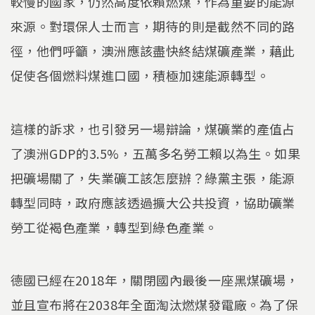
較慢的國家，仍然高度依賴燃煤，作為重要的能源
來源。對環保人士而言，期待的則是截然不同的路
徑，他們呼籲，澳洲應該盡快終結煤礦產業，藉此
促使各個燃料煤進口國，積極加速能源轉型。
這樣的訴求，也引發另一場辯論，煤礦業的產值占
了澳洲GDP的3.5%，五萬多名勞工賴以為生。如果
把礦場關了，失業礦工該怎麼辦？綠黨主張，能源
轉型同時，政府應該透過擴大公共投資，協助礦業
勞工從褐色產業，轉型到綠色產業。
德國已經在2018年，關閉國內最後一座黑煤礦場，
並且宣布將在2038年全面淘汰燃煤發電廠。為了保