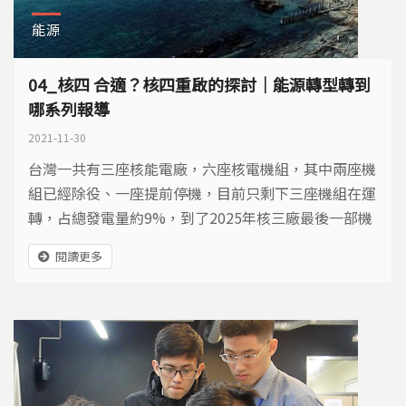
能源
04_核四 合適？核四重啟的探討｜能源轉型轉到
哪系列報導
2021-11-30
台灣一共有三座核能電廠，六座核電機組，其中兩座機
組已經除役、一座提前停機，目前只剩下三座機組在運
轉，占總發電量約9%，到了2025年核三廠最後一部機
組屆齡除役，台灣將正式走入非核時代。
閱讀更多