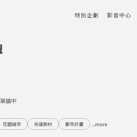
Jump to Main content
Jump to Navigation
特別企劃
影音中心
觀
 葉鎮中
...more
花園城市
光復新村
都市計畫