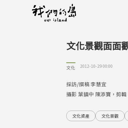
文化景觀面面
您在這裡
2012-10-29 00:00
文化
採訪/撰稿 李慧宜
攝影 葉鎮中 陳添寶，剪輯
文化資產
文化景觀