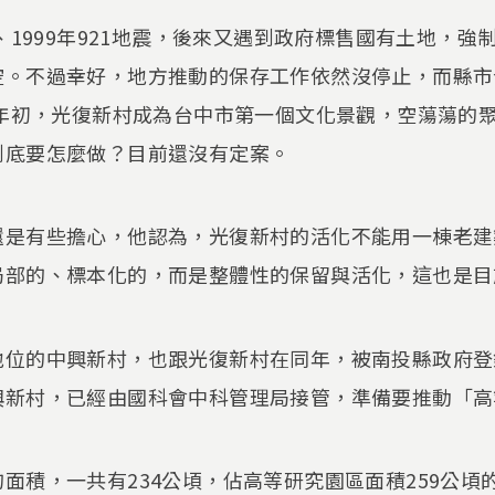
、1999年921地震，後來又遇到政府標售國有土地，強制
空。不過幸好，地方推動的保存工作依然沒停止，而縣市
年年初，光復新村成為台中市第一個文化景觀，空蕩蕩的
到底要怎麼做？目前還沒有定案。
還是有些擔心，他認為，光復新村的活化不能用一棟老建
局部的、標本化的，而是整體性的保留與活化，這也是目
地位的中興新村，也跟光復新村在同年，被南投縣政府登
興新村，已經由國科會中科管理局接管，準備要推動「高
面積，一共有234公頃，佔高等研究園區面積259公頃