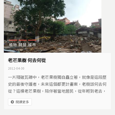
植物
開發
城市
老芒果樹 何去何從
2012-04-30
一片殘破瓦礫中，老芒果樹獨自矗立著，就像是這段歷
史的最後守護者，未來這個都更計畫案，老樹該何去何
從？這棵老芒果樹，陪伴著當地居民，從年輕到老去，
如今日式宿舍拆了，鄰居走了，芒果樹還在廢墟中，等
閱讀更多
待明天的來臨…