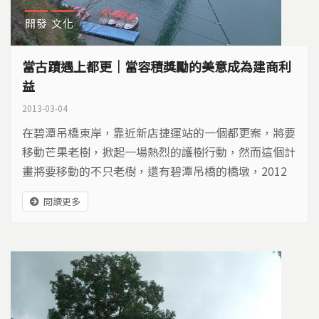
開發
文化
當古蹟遇上都更｜當容積獎勵的美意成為建商利
益
2013-03-04
在碧潭吊橋東岸，靠近新店捷運站的一個都更案，將要
移動芒果老樹，掀起一場熱烈的護樹行動，然而這個計
畫將要移動的不只老樹，還有碧潭吊橋的橋墩，2012
年7月，拆橋危機浮現。當城市急著向前走，當文化景
閱讀更多
觀遇上都更，充滿共同記憶的歷史建物，是否只能默默
讓步？