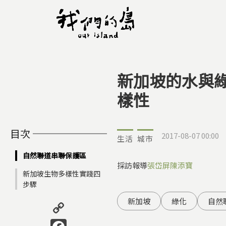
新加坡的水與
您在這裡
樣性
目次
2017-08-07 00:00
生活
城市
自然聯道串聯保護區
採訪報導
張岱屏
陳添寶
新加坡生物多樣性實踐四
步驟
Copy
新加坡
綠化
自然
Link
Facebook