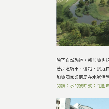
除了自然聯道，新加坡也規劃許
著步道騎車、慢跑，接近
加坡國家公園局在水獺活
閱讀：水的驚嘆號：花園城