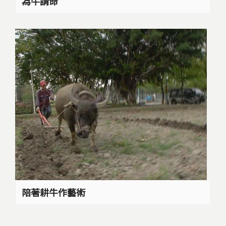
為牛請命
陪著耕牛作藝術