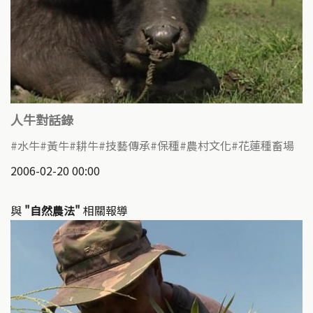
人牛對話錄
水牛
黃牛
耕牛
技藝傳承
保種
農村文化
花蓮種畜場
2006-02-20 00:00
與
"自然農法"
相關報導