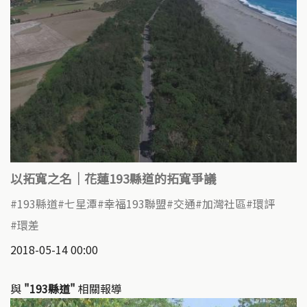
以拓寬之名｜花蓮193縣道的拓寬爭議
193縣道
七星潭
幸福193聯盟
交通
加灣社區
環評
環差
2018-05-14 00:00
與
"193縣道"
相關報導