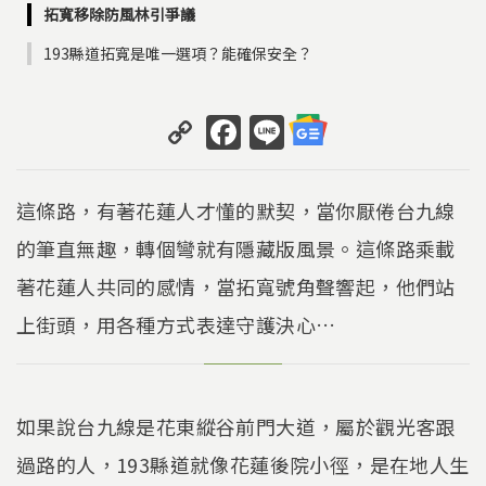
拓寬移除防風林引爭議
193縣道拓寬是唯一選項？能確保安全？
C
F
Li
o
a
n
p
c
e
這條路，有著花蓮人才懂的默契，當你厭倦台九線
y
e
的筆直無趣，轉個彎就有隱藏版風景。這條路乘載
Li
b
著花蓮人共同的感情，當拓寬號角聲響起，他們站
n
o
k
o
上街頭，用各種方式表達守護決心…
k
如果說台九線是花東縱谷前門大道，屬於觀光客跟
過路的人，193縣道就像花蓮後院小徑，是在地人生