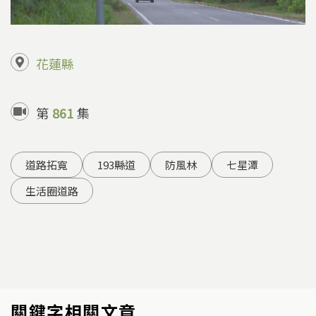
花蓮縣
第
861
集
道路拓寬
193縣道
防風林
七星潭
生活圈道路
關鍵字相關文章