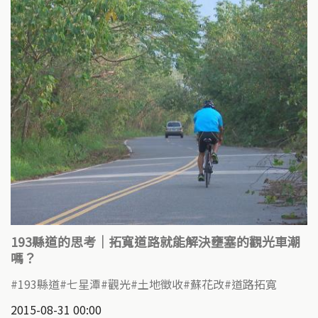
193縣道的思考｜拓寬道路就能解決壅塞的觀光車潮
嗎？
193縣道
七星潭
觀光
土地徵收
蘇花改
道路拓寬
2015-08-31 00:00