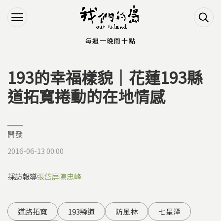
Jump to Main content
Jump to Navigation
每週一晚間十點
193的幸福樣貌｜花蓮193縣
您在這裡
道拓寬捲動的在地情感
開發
2016-06-13 00:00
採訪報導
張岱屏
陳忠峰
道路拓寬
193縣道
防風林
七星潭