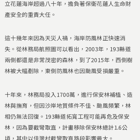
立花蓮海岸超過八十年，擔負著保衛花蓮人生命財
產安全的重責大任。
這十幾年來因為天災人禍，海岸防風林正快速消
失。從林務局航照圖可以看出，2003年，193縣道
兩側都還是非常茂密的森林，到了2015年，西側樹
林被大幅剷除，東側防風林也因颱風受損嚴重。
十年來，林務局投入1700萬，進行保安林補植、造
林與撫育，但因沙岸地質條件不佳、颱風頻繁，林
相仍無法回復。193縣道拓寬工程可能再危及保安
林，因為要截彎取直，計畫移除保安林總計1.6公
頃，其中以佳灣村截彎取直路段影響最大。