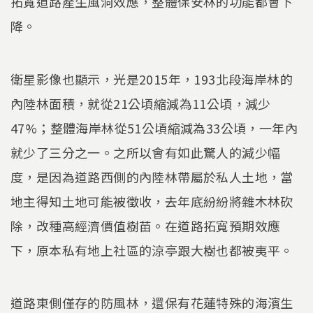
拓寬道路產生風洞效應，整體保安林的功能都會下
降。
衛星影像也顯示，光是2015年，193北段海岸林的
內陸林面積，就從21公頃縮減為11公頃，減少
47%；整體海岸林從51公頃縮減為33公頃，一年內
就少了三分之一。之所以會有如此驚人的減少幅
度，是因為道路西側的內陸林帶屬於私人土地，當
地主得知土地可能被徵收，去年底紛紛將雜木林砍
除，改種高經濟價值樹苗。在道路拓寬預期效應
下，原本私有地上社區的涼亭跟大樹也都被夷平。
道路東側僅存的防風林，還保有花蓮特殊的海濱生