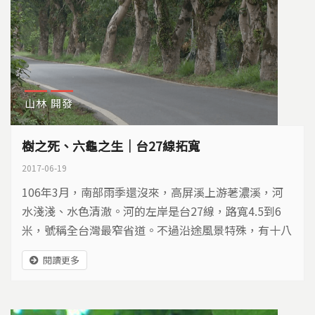
山林
開發
樹之死、六龜之生｜台27線拓寬
2017-06-19
106年3月，南部雨季還沒來，高屏溪上游荖濃溪，河
水淺淺、水色清澈。河的左岸是台27線，路寬4.5到6
米，號稱全台灣最窄省道。不過沿途風景特殊，有十八
羅漢山的崢嶸山勢，還有300多棵70多年的土芒果樹，
閱讀更多
形成綠色隧道，是高雄六龜近年超吸睛的私房景點。