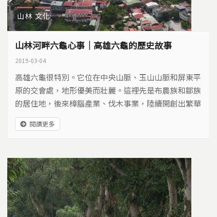
山林
文化
山林河畔六龜心事｜高雄六龜的歷史故事
2019-03-04
高雄六龜很特別。它位在中央山脈、玉山山脈和屏東平
原的交會處，地形優美而壯麗。這裡先是布農族和鄒族
的居住地，後來樟腦產業、伐木事業，陸續開創出繁華
榮景。六龜的族群自成一格，閩南人聽得懂原住民話，
閱讀更多
客家人大多講台語，1960到1970年代，又有外省老兵
來開路。只是說半世紀內，樟腦業消退、森林禁伐，20
09年又遇上八八風災，現在的六龜，還好嗎？