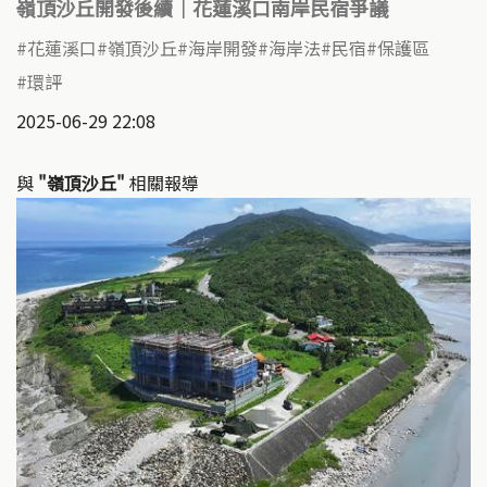
嶺頂沙丘開發後續｜花蓮溪口南岸民宿爭議
花蓮溪口
嶺頂沙丘
海岸開發
海岸法
民宿
保護區
環評
2025-06-29 22:08
與
"嶺頂沙丘"
相關報導