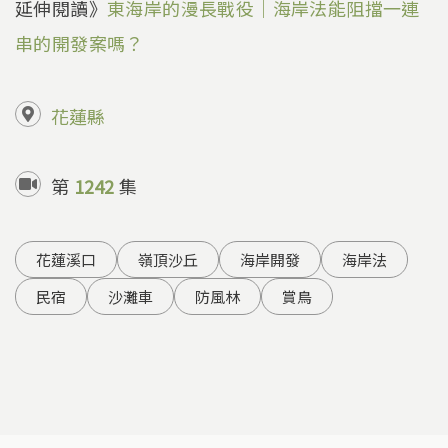
延伸閱讀》
東海岸的漫長戰役｜海岸法能阻擋一連
串的開發案嗎？
花蓮縣
第
1242
集
花蓮溪口
嶺頂沙丘
海岸開發
海岸法
民宿
沙灘車
防風林
賞鳥