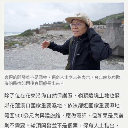
嶺頂的開發並不是個案，保育人士李志芬表示，台11線以東臨
海的民宿如雨後春筍般長出來。
除了位在花東沿海自然保護區，嶺頂這塊土地也緊
鄰花蓮溪口國家重要濕地。依法鄰近國家重要濕地
範圍500公尺內興建旅館，應做環評，但如果是民宿
則不需要。嶺頂開發並不是個案，保育人士指出，