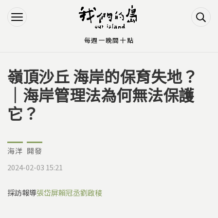
Jump to Main content
Jump to Navigation
每週一晚間十點
嶺頂沙丘 海岸的保育失地？
您在這裡
｜海岸管理法為何無法保護
它？
海洋
開發
2024-02-03 15:21
採訪報導
張岱屏
賴冠丞
劉啟稜