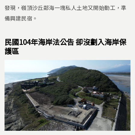
發現，嶺頂沙丘鄰海一塊私人土地又開始動工，準
備興建民宿。
民國104年海岸法公告 卻沒劃入海岸保
護區