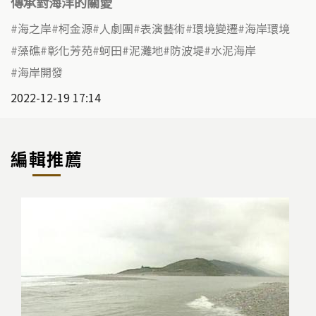
傳承對海洋的關愛
海之岸
柯金源
人劇團
表演藝術
環境變遷
海岸環境
藻礁
彰化芳苑
蚵田
泥灘地
防波堤
水泥海岸
海岸開發
2022-12-19 17:14
編輯推薦