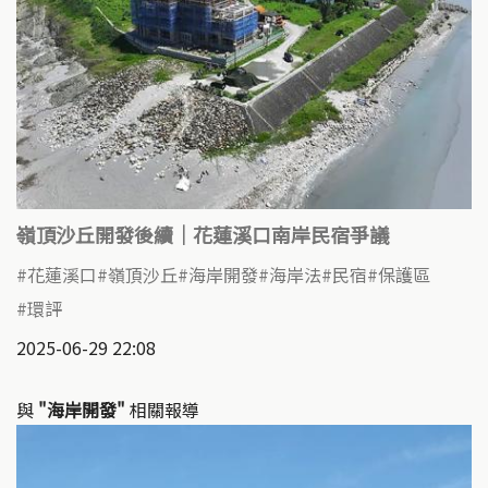
嶺頂沙丘開發後續｜花蓮溪口南岸民宿爭議
花蓮溪口
嶺頂沙丘
海岸開發
海岸法
民宿
保護區
環評
2025-06-29 22:08
與
"海岸開發"
相關報導