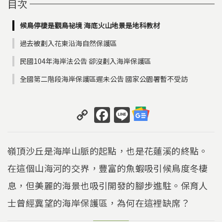
目次
候鳥停棲是觀鳥祕境 海底火山地景是地科教材
過去被劃入花東沿海自然保護區
民國104年海岸法公告 卻沒劃入海岸保護區
全國第二階段海岸保護區遲未公告 國家公園署暫不受訪
C
F
Li
o
a
n
p
c
e
嶺頂沙丘是海岸山脈的起點，也是花蓮溪的終點。
y
e
在這個山海河的交界，豐富的魚蝦吸引候鳥度冬棲
Li
b
息，但美麗的海景也吸引開發的腳步進駐。保育人
n
o
k
o
士曾經冀望的海岸保護區，為何在這裡缺席？