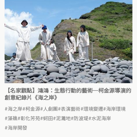
【名家觀點】鴻鴻：生態行動的藝術─柯金源導演的
創意紀錄片《海之岸》
海之岸
柯金源
人劇團
表演藝術
環境變遷
海岸環境
藻礁
彰化芳苑
蚵田
泥灘地
防波堤
水泥海岸
海岸開發