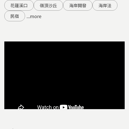
花蓮溪口
嶺頂沙丘
海岸開發
海岸法
...more
民宿