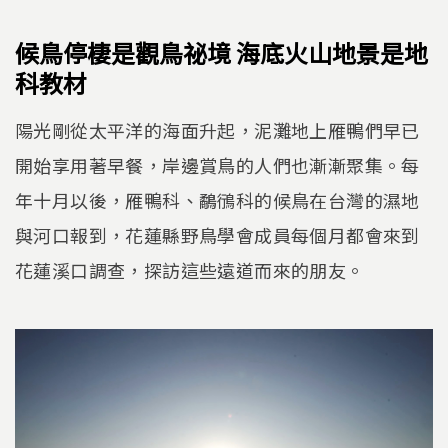
k
候鳥停棲是觀鳥祕境 海底火山地景是地
科教材
陽光剛從太平洋的海面升起，泥灘地上雁鴨們早已
開始享用著早餐，岸邊賞鳥的人們也漸漸聚集。每
年十月以後，雁鴨科、鷸鴴科的候鳥在台灣的濕地
與河口報到，花蓮縣野鳥學會成員每個月都會來到
花蓮溪口調查，探訪這些遠道而來的朋友。