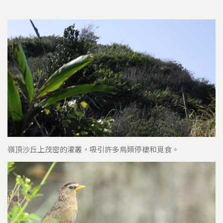
嶺頂沙丘上茂密的灌叢，吸引許多鳥類停棲和覓食。