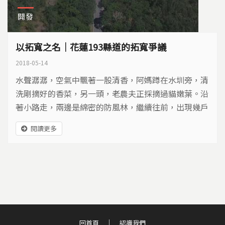
開發
以拓寬之名｜花蓮193縣道的拓寬爭議
2018-05-14
水聲潺潺，空氣中飄著一股清香，阿媽蹲在水圳旁，清
洗剛摘好的香菜，另一頭，老農夫正採摘過貓嫩葉。沿
著小路走，兩邊是綿密的防風林，繼續往前，出現幾戶
低矮房舍，路口掛著「小心貓，請減速」的標示。這是
閱讀更多
花蓮193縣道旁日常的景象，不過這樣的景象，未來很
可能改變…
回首頁
認識我們