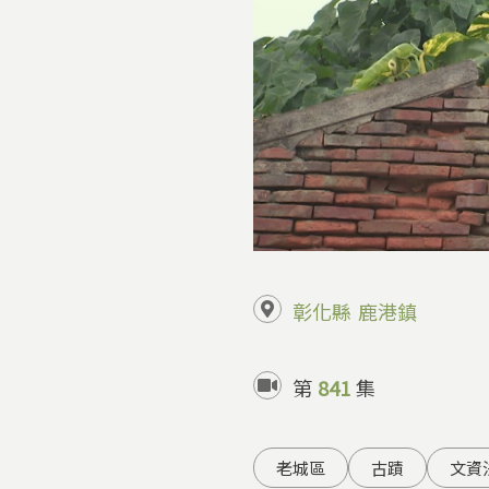
彰化縣
鹿港鎮
第
841
集
老城區
古蹟
文資