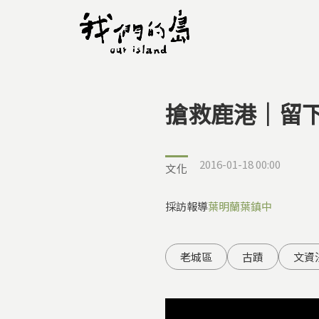
搶救鹿港｜留
您在這裡
2016-01-18 00:00
文化
採訪報導
葉明蘭
葉鎮中
老城區
古蹟
文資