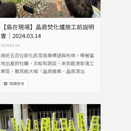
【島在現場】晶鼎焚化爐施工前說明
會｜2024.03.14
2024-03-14
將近五百位彰化民眾高舉標語與布條，帶著當
地出產的牡蠣、文蛤和蔬菜，來到鹿港彰濱工
業區，撒冥紙大喊「晶鼎撤案、晶鼎滾出
去」，強烈表達反對晶鼎焚化爐的興建。 ​ 經濟
閱讀更多
部工業局規劃在鹿港彰濱工業區興建晶鼎焚化
爐，來解決各工業區產生的事業廢棄物，由於
彰化縣境內已有九座焚化爐，其中有6座都在
彰濱工業區，引發在地居民強力反對，居民組
成自救會，多次上街抗議。今天上午10點晶鼎
公司舉辦環評程序施工前公開說明會...