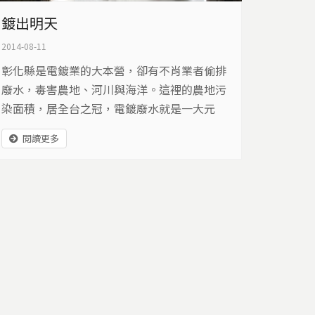
鍍出明天
2014-08-11
彰化縣是電鍍業的大本營，卻有不肖業者偷排
廢水，毒害農地、河川與海洋。這裡的農地污
染面積，居全台之冠，電鍍廢水就是一大元
兇。當業者為了一己之私，犧牲農民的未來，
閱讀更多
誰能點醒他們鍍向合法的明天…