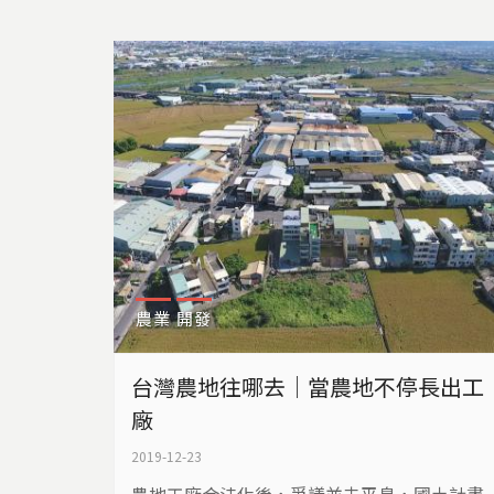
后宮，向媽祖上奏疏文，祈求媽祖保佑晶鼎焚
化爐撤案。​ 經濟部工業局為了去化各個工業區
產生的事業廢棄物，依照促參條例鼓勵業者設
立資源化處理中心。前幾年彰濱工業區鹿港區
就通過「晶鼎焚化爐案」，...
農業
開發
台灣農地往哪去｜當農地不停長出工
廠
2019-12-23
農地工廠合法化後，爭議並未平息，國土計畫