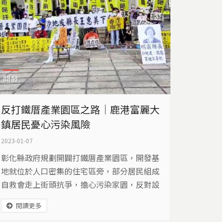
開發
反打鐵厝產業園區之路｜鹿港富麗大
鎮居民憂心污染風險
2023-01-07
彰化縣政府規劃開闢打鐵厝產業園區，開發基
地就位於人口密集的住宅區旁，部分居民組成
自救會走上街頭抗爭，擔心污染家園，反對設
置，提出境內仍有閒置工業用地可供利用。
閱讀更多