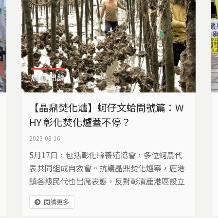
農業
開發
【晶鼎焚化爐】蚵仔文蛤問號篇：W
HY 彰化焚化爐蓋不停？
2023-08-16
5月17日，包括彰化縣養殖協會，多位蚵農代
表共同組成自救會。抗議晶鼎焚化爐案，鹿港
鎮各級民代也出席表態，反對彰濱鹿港區設立
事業廢棄物焚化爐。
閱讀更多