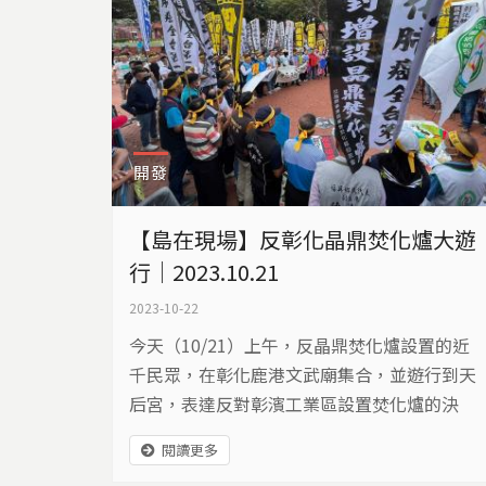
開發
【島在現場】反彰化晶鼎焚化爐大遊
行｜2023.10.21
2023-10-22
今天（10/21）上午，反晶鼎焚化爐設置的近
千民眾，在彰化鹿港文武廟集合，並遊行到天
后宮，表達反對彰濱工業區設置焚化爐的決
心。出發之前，甚至以悲情象徵找來孝女白琴
閱讀更多
下跪哭訴，遊行隊伍最後走至當地信仰中心天