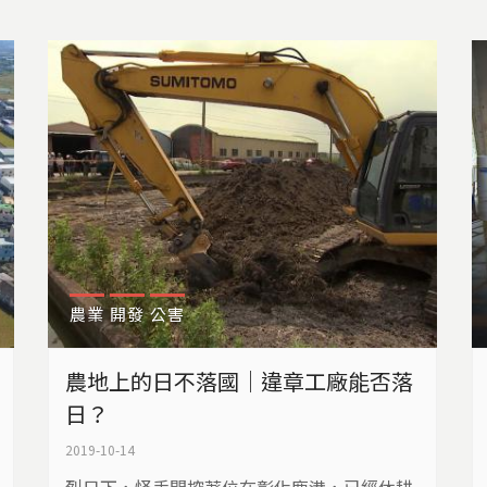
農業
開發
公害
農地上的日不落國｜違章工廠能否落
日？
2019-10-14
烈日下，怪手開挖著位在彰化鹿港，已經休耕