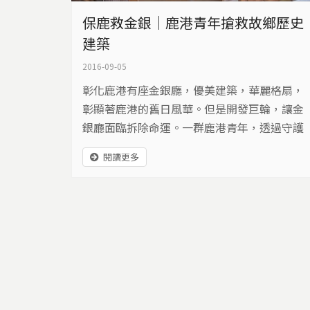
保鹿救金銀｜鹿港青年搶救故鄉歷史
建築
2016-09-05
彰化鹿港有座金銀廳，優美建築，華麗格扇，
彰顯著鹿港的舊日風華。但是開發巨輪，讓金
銀廳面臨拆除命運。一群鹿港青年，透過守護
行動，展開金銀廳搶救行動。他們不只要救回
閱讀更多
珍貴的文化資產，更要喚醒居民對故鄉的愛
戀…
頁面