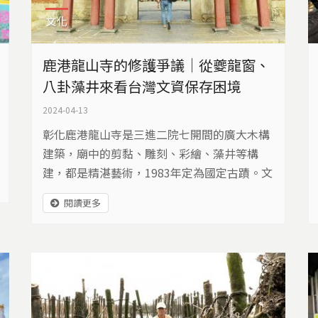
文化
鹿港龍山寺的修護爭議｜從夔龍窗、
八卦藻井來看台灣文資保存困境
2024-04-13
彰化鹿港龍山寺是三進二院七開間的廣大木構
建築，廟中的剪黏、雕刻、彩繪、藻井等構
建，都是精湛藝術，1983年定為國定古蹟。文
化部規劃進行修護時，卻在彩繪修復施作，修
閱讀更多
得太新，引發爭議，形成文資大論戰。