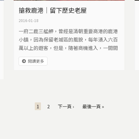
搶救鹿港｜留下歷史老屋
2016-01-18
一府二鹿三艋舺，曾經是清朝重要商港的鹿港
小鎮，因為保留老城區的風貌，每年湧入六百
萬以上的遊客，但是，隨著商機進入，一間間
老房子，開始被拆除改建。當一間又一間百年
閱讀更多
歷史的老屋消失，鹿港還是鹿港嗎？
1
2
下一頁 ›
最後一頁 »