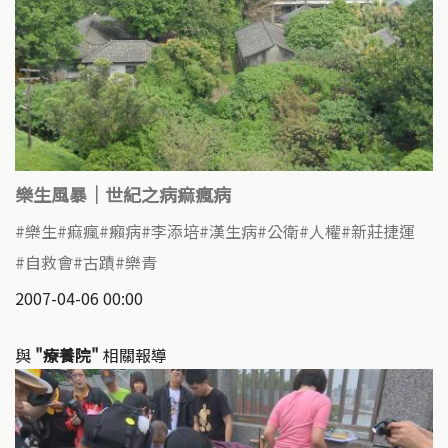
樂生風暴｜世紀之病痲瘋病
樂生
痲瘋
癩病
李添培
漢生病
公衛
人權
新莊捷運
自救會
古蹟
樂青
2007-04-06 00:00
與
"療養院"
相關報導