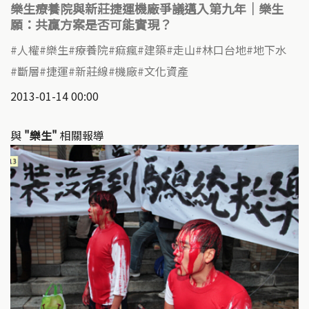
樂生療養院與新莊捷運機廠爭議邁入第九年｜樂生
願：共贏方案是否可能實現？
人權
樂生
療養院
痲瘋
建築
走山
林口台地
地下水
斷層
捷運
新莊線
機廠
文化資產
2013-01-14 00:00
與
"樂生"
相關報導