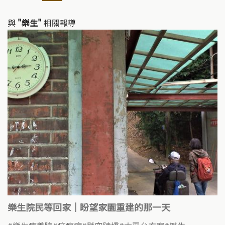
n
o
k
o
與
"樂生"
相關報導
k
樂生院民等回家｜盼望家園重建的那一天