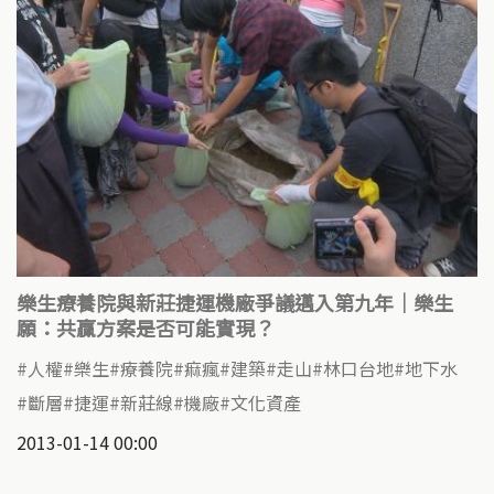
樂生療養院與新莊捷運機廠爭議邁入第九年｜樂生
願：共贏方案是否可能實現？
人權
樂生
療養院
痲瘋
建築
走山
林口台地
地下水
斷層
捷運
新莊線
機廠
文化資產
2013-01-14 00:00