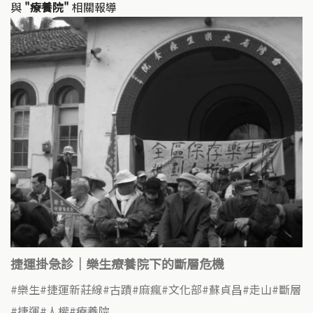
與
"療養院"
相關報導
捷運掛急診｜樂生療養院下的斷層危機
樂生
捷運新莊線
古蹟
麻瘋
文化部
蘇貞昌
走山
斷層
捷運
人權
療養院