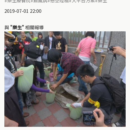
樂生療養院
痲瘋病
懸空陸橋
大平台方案
樂生
2019-07-01 22:00
與
"樂生"
相關報導