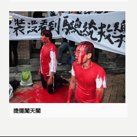
捷運闖天關