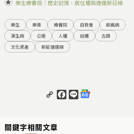
樂生療養院｜歷史記憶、居住權與捷運新莊線
樂生
樂青
療養院
自救會
痲瘋病
漢生病
公衛
人權
迫遷
古蹟
文化資產
新莊捷運線
C
F
Li
o
a
n
p
c
e
y
e
關鍵字相關文章
Li
b