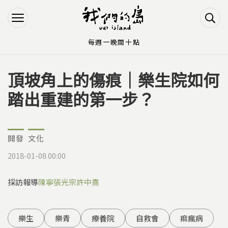
Jump to Main content
Jump to Navigation
每週一晚間十點
頂坡角上的傷痕｜樂生院如何
您在這裡
踏出重建的第一步？
開發
文化
2018-01-08 00:00
採訪報導
陳寧
張光宗
許中熹
樂生
樂青
療養院
自救會
痲瘋病