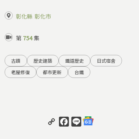
彰化縣
彰化市
第
754
集
古蹟
歷史建築
鐵道歷史
日式宿舍
老屋修復
都市更新
台鐵
C
F
Li
o
a
n