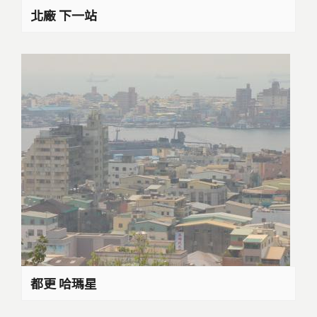
北廠 下一站
都更 哈瑪星