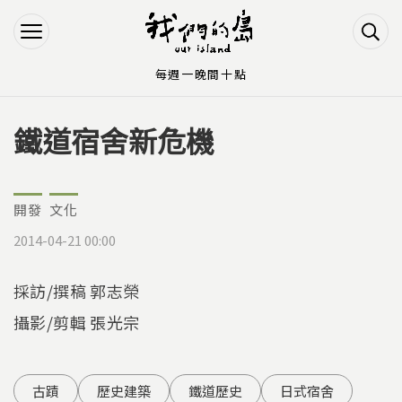
Jump to Main content
Jump to Navigation
每週一晚間十點
鐵道宿舍新危機
您在這裡
開發
文化
2014-04-21 00:00
採訪/撰稿 郭志榮
攝影/剪輯 張光宗
古蹟
歷史建築
鐵道歷史
日式宿舍