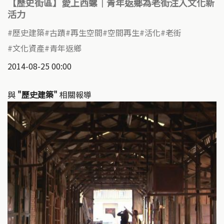
【歷史街區】愛上西螺｜青年返鄉為老街注入文化新
活力
歷史建築
古蹟
再生空間
空間再生
活化
老街
文化資產
青年返鄉
2014-08-25 00:00
與
"歷史建築"
相關報導