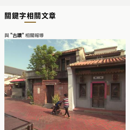
p
c
e
y
e
關鍵字相關文章
Li
b
n
o
k
o
與
"古蹟"
相關報導
k