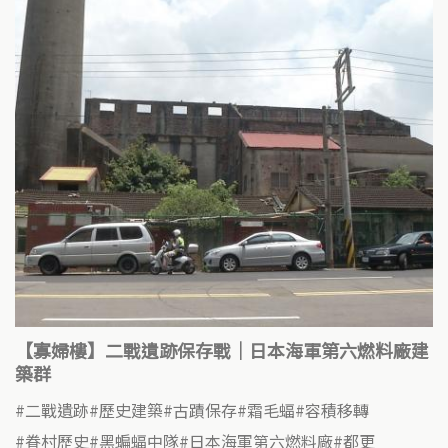
【寡婦樓】二戰遺跡保存戰｜日本海軍第六燃料廠建
築群
二戰遺跡
歷史建築
古蹟保存
霜毛蝠
容積移轉
眷村歷史
黑蝙蝠中隊
日本海軍第六燃料廠
都更