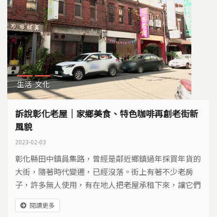
生活
文化
訴說彰化老屋｜家鄉美食、特色咖啡再創老街新
風貌
2023-02-03
彰化縣田中鎮員集路，曾經是鄰近鄉鎮過年採買年貨的
大街，隨著時代變遷，已經沒落。街上有著不少老房
子，許多無人使用，有在地人把老屋承租下來，讓它們
重新被看見；也有屋主傳承幾代記憶，持續守護，要讓
閱讀更多
老建物創造更多新價值。