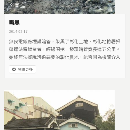
公害
斷黑
2014-02-17
無良電鍍廠埋設暗管，染黑了彰化土地，彰化地檢署掃
蕩違法電鍍業者，經過開挖，發現暗管竟長達五公里。
始終無法擺脫污染惡夢的彰化農地，能否因為檢調介入
而撥雲見日、找回希望…
閱讀更多