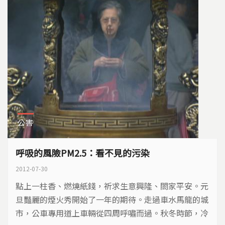
公害
呼吸的風險PM2.5：看不見的污染
2012-07-30
點上一柱香、燃燒紙錢，祈求生意興隆、閤家平安。元
旦豔麗的煙火秀開始了一年的期待。走過車水馬龍的城
市，公車專用道上車輛從四周呼嘯而過。秋冬時節，冷