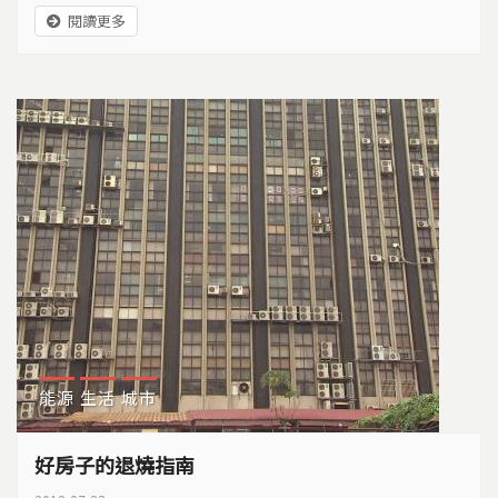
冷的空氣，經常灰灰濛濛的… 遇到這種情況，有時想
閱讀更多
咳嗽、呼吸有點不順、眼睛微微刺痛，感覺空氣中似乎
有，看不見的什麼…
能源
生活
城市
好房子的退燒指南