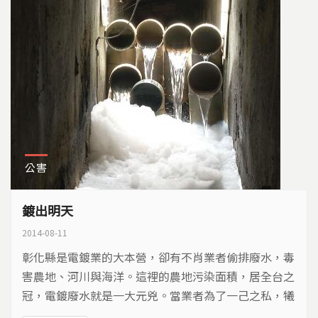
公害
鍍出明天
2014-08-11
彰化縣是電鍍業的大本營，卻有不肖業者偷排廢水，毒
害農地、河川與海洋。這裡的農地污染面積，居全台之
冠，電鍍廢水就是一大元兇。當業者為了一己之私，犧
牲農民的未來，誰能點醒他們鍍向合法的明天…