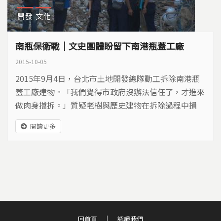
開發
文化
南瓶保衛戰｜文史團體盼留下南港瓶蓋工廠
2015-10-05
2015年9月4日，台北市土地開發總隊動工拆除南港瓶
蓋工廠建物。「我們覺得市政府沒辦法信任了，才進來
做肉身擋拆。」質疑老樹與歷史建物在拆除過程中損
毀，瓶蓋保衛隊召集人林怡君與志工，站上瓦礫堆，阻
閱讀更多
止拆除工程，他們舉起「全區保留」的海報，想保護台
北南港僅存的工業遺跡…
回首頁
認識我們