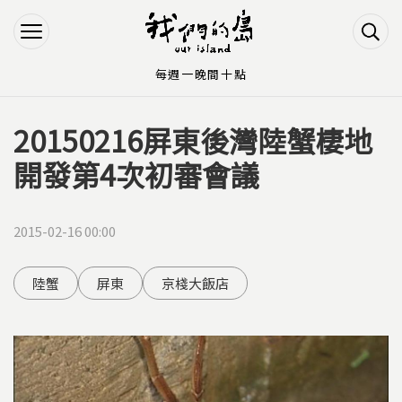
Jump to Main content
Jump to Navigation
每週一晚間十點
20150216屏東後灣陸蟹棲地
您在這裡
開發第4次初審會議
2015-02-16 00:00
陸蟹
屏東
京棧大飯店