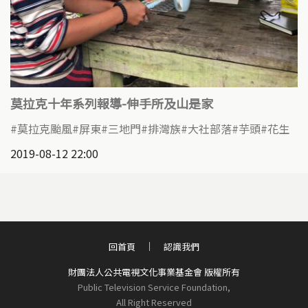
莫拉克十年系列報導-伸手所及山是家
莫拉克颱風
屏東
三地門
排灣族
大社部落
芋頭
花生
2019-08-12 22:00
回首頁
認識我們
財團法人公共電視文化事業基金會 版權所有
Public Television Service Foundation,
All Right Reserved