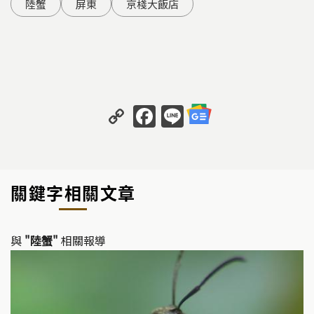
陸蟹
屏東
京棧大飯店
C
F
Li
o
a
n
p
c
e
y
e
關鍵字相關文章
Li
b
n
o
k
o
與
"陸蟹"
相關報導
k