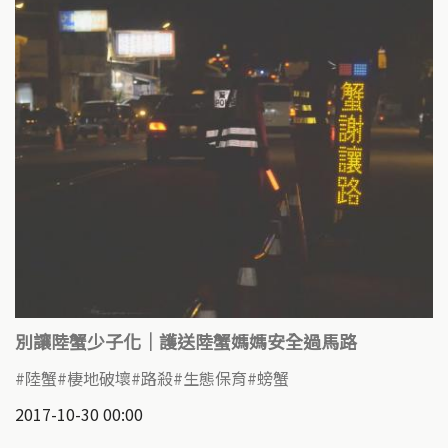
別讓陸蟹少子化｜護送陸蟹媽媽安全過馬路
陸蟹
棲地破壞
路殺
生態保育
螃蟹
2017-10-30 00:00