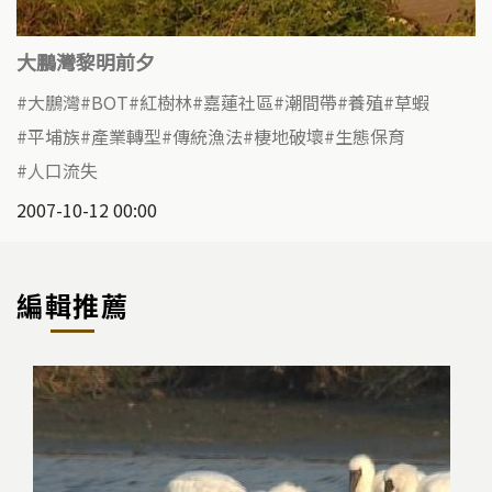
大鵬灣黎明前夕
大鵬灣
BOT
紅樹林
嘉蓮社區
潮間帶
養殖
草蝦
平埔族
產業轉型
傳統漁法
棲地破壞
生態保育
人口流失
2007-10-12 00:00
編輯推薦