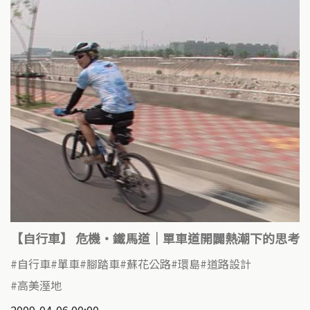
【自行車】 危機‧鐵馬道｜單車道開闢熱潮下的思考
自行車
單車
腳踏車
蘇花公路
環島
道路設計
高美溼地