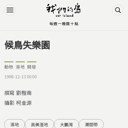
Jump to Main content
Jump to Navigation
每週一晚間十點
候鳥失樂園
您在這裡
動物
濕地
開發
1998-12-13 00:00
撰寫 劉楷南
攝影 柯金源
濕地
高美溼地
大鵬灣
潮間帶