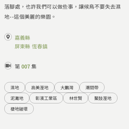
落腳處，也許我們可以做些事，讓候鳥不要失去濕
地--這個美麗的樂園。
嘉義縣
屏東縣
恆春鎮
第
007
集
濕地
高美溼地
大鵬灣
潮間帶
泥灘地
彰濱工業區
林世賢
鰲鼓溼地
棲地破壞