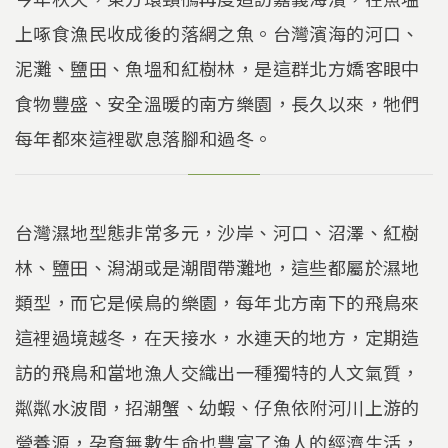
上啄食漁民收成後的落網之魚。台灣濱海的河口、
泥灘、鹽田、魚塭和紅樹林，是這群北方嬌客眼中
食物豐盛、安全溫暖的南方樂園，長久以來，牠們
每年都來這裡歇息落腳和過冬。
台灣濕地型態非常多元，沙岸、河口、沼澤、紅樹
林、鹽田、潟湖或是潮間帶灘地，這些都屬於濕地
類型，而它是候鳥的樂園，每年北方南下的飛鳥來
這裡過境越冬，在天接水，水連天的地方，定期造
訪的飛鳥和當地漁人交織出一種獨特的人文氣質，
粼粼水波間，招潮蟹、幼蝦、仔魚依附河川上游的
營養源，孕育無數生命也豐富了漁人的經濟生活，