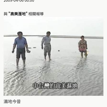
2009-04-06 00:00
與
"高美溼地"
相關報導
濕地今昔