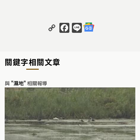
C
F
Li
o
a
n
p
c
e
y
e
關鍵字相關文章
Li
b
n
o
k
o
與
"濕地"
相關報導
k