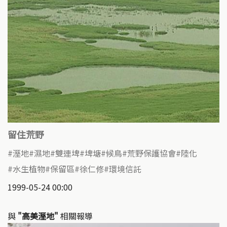
留住荒野
溼地
濕地
雙連埤
埤塘
候鳥
荒野保護協會
陸化
水生植物
保留區
徐仁修
環境信託
1999-05-24 00:00
與
"高美溼地"
相關報導