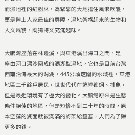
而濕地裡的紅樹林，為緊靠的大地擋住風浪吹襲，
更是陸上人家最佳的屏障，濕地架構起來的生物和
人文風貌，既獨特又充滿趣味。
大鵬灣座落在林邊溪，與東港溪出海口之間，是一
座由河口漂沙圍成的潟湖型濕地，它也是目前台灣
西南沿海最大的潟湖，445公頃遼闊的水域裡，東港
地區二千餘戶居民，世世代代在這裡養蚵、捕魚，
但是最近環境有了極大的變化。大鵬灣原來是生態
條件絕佳的地區，但是短慘不到二十年的時間，原
本空蕩的湖面就被滿滿的蚵架給壅塞，人們為了賺
更多的錢。