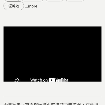
...more
泥灘地
今年秋天，東方環頸鴴再度造訪嘉義海濱，在魚塭