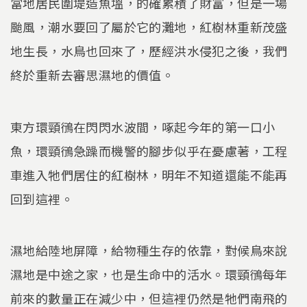
當地居民圍堤造魚塭，的確累積了財富，但是一場
颱風，潮水要回了屬於它的灘地，紅樹林重新茂盛
地生長，水鳥也回來了，歷經洪水侵犯之後，我們
終於重新去審思濕地的價值。
東方環頸鴴在閃閃水波間，啄起今年的第一口小
魚，環頸鴴急躁而機警的腳步似乎在憂慮著，工程
車進入牠們居住的紅樹林，明年不知道還能不能再
回到這裡。
濕地給陸地屏障，給物種生存的依靠，對候鳥來說
濕地是中途之家，也是生命中的活水。環頸鴴每年
前來的數量正在減少中，但這裡仍然是牠們南飛的