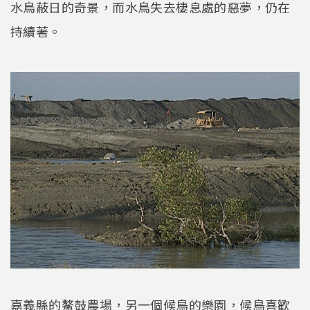
水鳥蔽日的奇景，而水鳥失去棲息處的惡夢，仍在
持續著。
嘉義縣的鰲鼓農場，另一個候鳥的樂園，候鳥喜歡