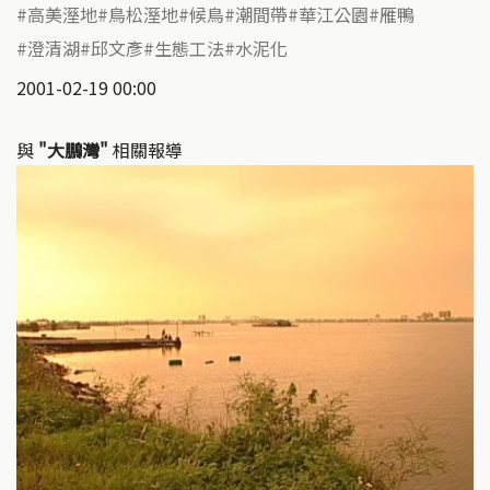
高美溼地
鳥松溼地
候鳥
潮間帶
華江公園
雁鴨
澄清湖
邱文彥
生態工法
水泥化
2001-02-19 00:00
與
"大鵬灣"
相關報導