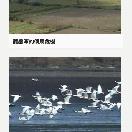
龍鑾潭的候鳥危機