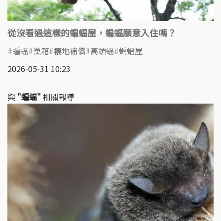
從沒看過這樣的蝙蝠屋，蝙蝠願意入住嗎？
蝙蝠
巢箱
棲地補償
高頭蝠
蝙蝠屋
2026-05-31 10:23
與
"蝙蝠"
相關報導