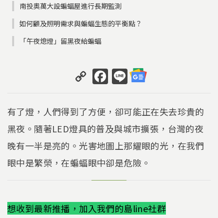
南投奧萬大設蝙蝠屋進行長期監測
如何顧及照明需求與蝙蝠生態的平衡點？
「午夜熄燈」留黑夜給蝙蝠
C
F
Li
o
a
n
p
c
e
有了燈，人們得到了方便，卻可能正在失去珍貴的
y
e
黑夜。隨著LED燈具的普及與城市擴張，台灣的夜
Li
b
晚有一半是亮的。光害地圖上那耀眼的光，在我們
n
o
k
o
眼中是繁榮，在蝙蝠眼中卻是危險。
k
想收到最新推播，加入我們的島line社群