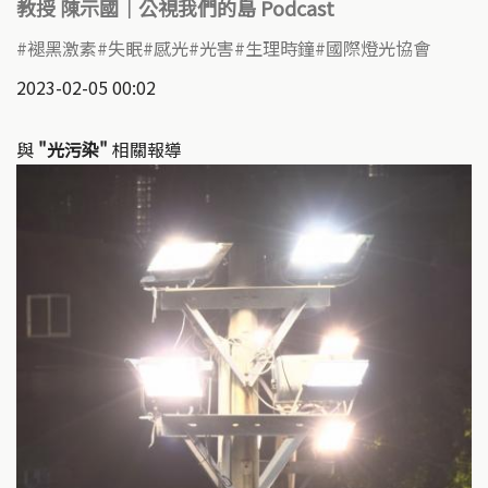
教授 陳示國｜公視我們的島 Podcast
褪黑激素
失眠
感光
光害
生理時鐘
國際燈光協會
2023-02-05 00:02
與
"光污染"
相關報導