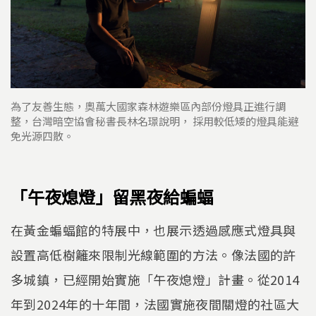
為了友善生態，奧萬大國家森林遊樂區內部份燈具正進行調
整，台灣暗空協會秘書長林名璟說明， 採用較低矮的燈具能避
免光源四散。
「午夜熄燈」留黑夜給蝙蝠
在黃金蝙蝠館的特展中，也展示透過感應式燈具與
設置高低樹籬來限制光線範圍的方法。像法國的許
多城鎮，已經開始實施「午夜熄燈」計畫。從2014
年到2024年的十年間，法國實施夜間關燈的社區大