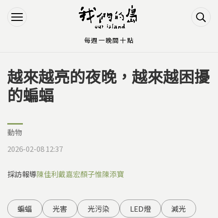
Jump to Main content
Jump to Navigation
每週一晚間十點
越來越亮的夜晚，越來越困擾
您在這裡
的蝙蝠
動物
2026-02-08 12:37
採訪報導
陳佳利
戴嘉宏
顏子惟
陳添寶
蝙蝠
光害
光污染
LED燈
減光