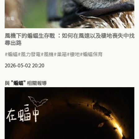
風機下的蝙蝠生存戰 ：如何在風速以及棲地喪失中找
尋出路
蝙蝠
風力發電
風機
巢箱
棲地
蝙蝠保育
2026-05-02 20:20
與
"蝙蝠"
相關報導