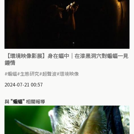
【環境映像影展】身在蝠中｜在漆黑洞穴對蝙蝠一見
鍾情
蝙蝠
生態研究
超聲波
環境映像
2024-07-21 00:57
與
"蝙蝠"
相關報導