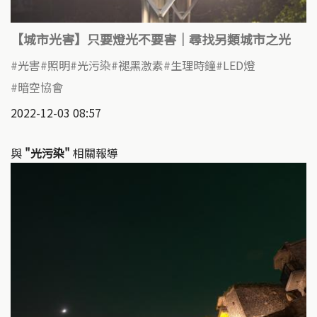
【城市光害】只要燈光不要害｜尋找另類城市之光
光害
照明
光污染
褪黑激素
生理時鐘
LED燈
暗空協會
2022-12-03 08:57
與
"光污染"
相關報導