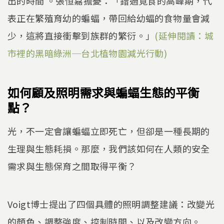
出的時間 。張恒嘉擔憂：「錯過覓食的高峰期，代
表正在繁殖育幼的蝙蝠，帶回給幼蝠的食物量會減
少，這將直接衝擊到族群的繁衍。」
(延伸閱讀：城
市裡的黑暗綠洲─台北植物園減光行動)
如何顧及照明需求與蝙蝠生態的平衡
點？
光，不一定會讓蝙蝠立即死亡，但卻是一種長期的
生理與生態耗損。那麼，我們該如何在人類的安全
需求與生態保育之間取得平衡？
Voigt博士提出了四個具體的照明調整建議：改變光
的顏色、調整強度、控制時間、以及改變方向。