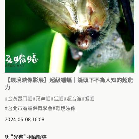
【環境映像影展】超級蝙蝠｜鏡頭下不為人知的超能
力
金黃鼠耳蝠
葉鼻蝠
狐蝠
超音波
蝙蝠
台北市蝙蝠保育學會
環境映像
2024-06-08 16:08
與
"光害"
相關報導