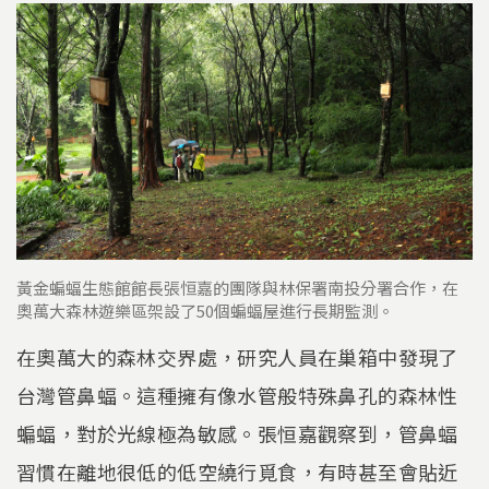
黃金蝙蝠生態館館長張恒嘉的團隊與林保署南投分署合作，在
奧萬大森林遊樂區架設了50個蝙蝠屋進行長期監測。
在奧萬大的森林交界處，研究人員在巢箱中發現了
台灣管鼻蝠。這種擁有像水管般特殊鼻孔的森林性
蝙蝠，對於光線極為敏感。張恒嘉觀察到，管鼻蝠
習慣在離地很低的低空繞行覓食，有時甚至會貼近