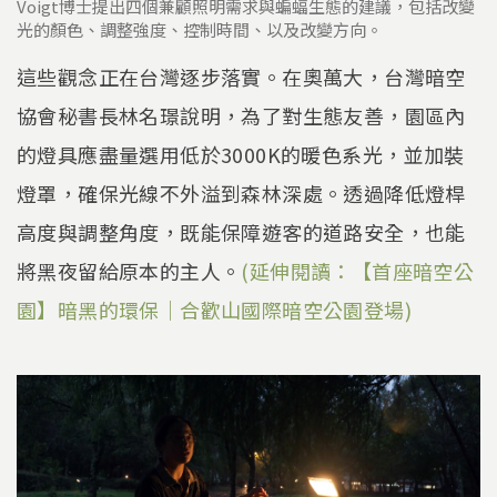
Voigt博士提出四個兼顧照明需求與蝙蝠生態的建議，包括改變
光的顏色、調整強度、控制時間、以及改變方向。
這些觀念正在台灣逐步落實。在奧萬大，台灣暗空
協會秘書長林名璟說明，為了對生態友善，園區內
的燈具應盡量選用低於3000K的暖色系光，並加裝
燈罩，確保光線不外溢到森林深處。透過降低燈桿
高度與調整角度，既能保障遊客的道路安全，也能
將黑夜留給原本的主人。
(延伸閱讀：【首座暗空公
園】暗黑的環保｜合歡山國際暗空公園登場)