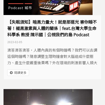
Podcast
城市
【失眠須知】暗黑力量大！就是那道光 害你睡不
著！褪黑激素與人體的關係｜feat.台灣大學生命
科學系 教授 陳示國｜公視我們的島 Podcast
2023-02-05
滴答滴答滴答，人體內真的有個時鐘嗎？我們可以去調
這個時鐘嗎？隨意調整生理時鐘會對大腦造成什麼壓
力、產生什麼嚴重後果嗎？外在環境的刺激影響人類大
腦，特別是光線的刺激，除了造成失眠，還可能造成嚴
閱讀更多
重後遺症？ 失眠真的很痛苦，明明就該睡了，綿羊都
數完一輪了還是很清醒，到底哪裡出問題呢？失眠問題
百百種，先別懷疑自己腦神經出狀況，有可能是因為光
害太嚴重？夜晚要保持在暗黑的環境中才有益健康？...