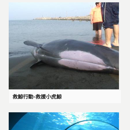
救鯨行動-救援小虎鯨