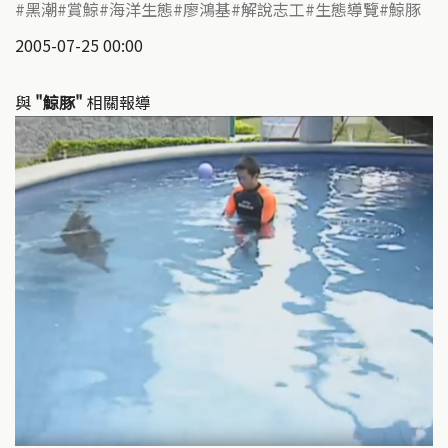
黑潮
賞鯨
海洋生態
廖鴻基
解說志工
生態導覽
鯨豚
2005-07-25 00:00
與
"鯨豚"
相關報導