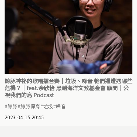
鯨豚神祕的歌唱擂台賽｜垃圾、噪音 牠們還遭遇哪些
危機？｜feat.余欣怡 黑潮海洋文教基金會 顧問｜公
視我們的島 Podcast
鯨豚
鯨豚保育
垃圾
噪音
2023-04-15 20:45