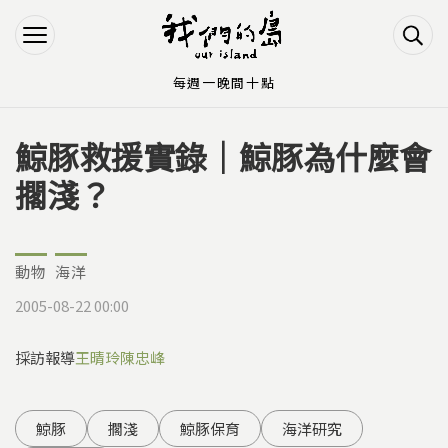
Jump to Main content
Jump to Navigation
每週一晚間十點
鯨豚救援實錄｜鯨豚為什麼會
您在這裡
擱淺？
動物
海洋
2005-08-22 00:00
採訪報導
王晴玲
陳忠峰
鯨豚
擱淺
鯨豚保育
海洋研究