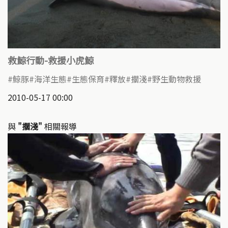
救鯨行動-救援小虎鯨
鯨豚
海洋生態
生態保育
釋放
擱淺
野生動物救援
2010-05-17 00:00
與
"擱淺"
相關報導