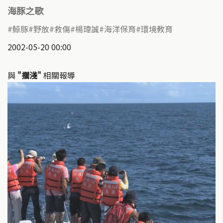
海豚之歌
鯨豚
野放
救傷
楊瑋誠
海洋保育
環境教育
2002-05-20 00:00
與
"擱淺"
相關報導