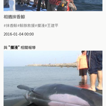
相遇抹香鯨
抹香鯨
鯨豚救援
擱淺
王建平
2016-01-04 00:00
與
"擱淺"
相關報導