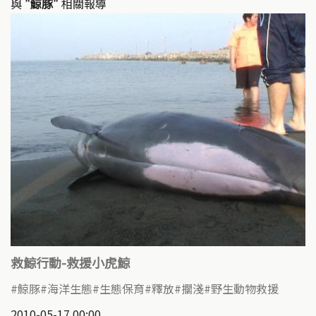
與
"鯨豚"
相關報導
救鯨行動-救援小虎鯨
鯨豚
海洋生態
生態保育
釋放
擱淺
野生動物救援
2010-05-17 00:00