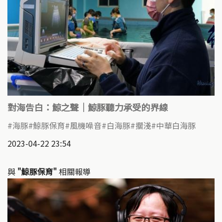
對海告白：鯨之聲｜鯨豚聽力承受的界線
海豚
鯨豚保育
風機噪音
白海豚
擱淺
中華白海豚
2023-04-22 23:54
與
"鯨豚保育"
相關報導