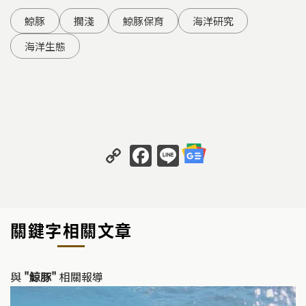
鯨豚
擱淺
鯨豚保育
海洋研究
海洋生態
C
F
Li
o
a
n
p
c
e
y
e
關鍵字相關文章
Li
b
n
o
k
o
與
"鯨豚"
相關報導
k