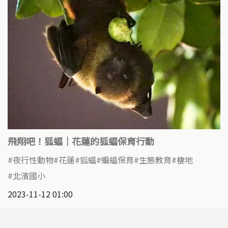
飛翔吧！狐蝠｜花蓮的狐蝠保育行動
夜行性動物
花蓮
狐蝠
蝙蝠保育
生態教育
棲地
北濱國小
2023-11-12 01:00