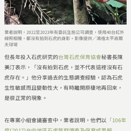
業者說明，2022至2023年有委託生態公司調查，使用40台紅外
線照相機，都沒有拍到石虎的身影。影像提供／鴻禧太平高爾
夫球場
但長年投入石虎研究的
台灣石虎保育協會
秘書長陳
美汀表示，「沒有拍到石虎，並不代表這裡沒有石
虎存在。」他分享過去的生態調查經驗，認為石虎
生性敏感而且變動性大，有時離開原棲地再回來，
是很正常的現象。
在專案小組會議審查中，業者說明，他們以
「106年
度(2017)台中地區石虎族群調查及保育成果報