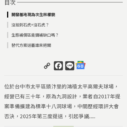
目次
開發基地現為次生林樣貌
沒拍到石虎=沒石虎？
生態補償區能彌補缺口嗎？
替代方案送審誰來把關
C
F
Li
o
a
n
p
c
e
位於台中市太平區頭汴里的鴻禧太平高爾夫球場，
y
e
經營已有三十年，原為九洞設計，業者自2017年提
Li
b
案準備擴建為標準十八洞球場，中間歷經環評大會
n
o
k
o
否決，2025年第三度提送，引起爭議.....