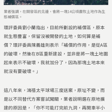
業者強調，在開發區的北邊，會將一塊14公頃農牧土地作為生
態補償區。
環評委員劉小蘭指出，目前所劃設的補償區，原本
就生態豐富，保留沒被開發的土地，如何算是補
償？環評委員陳義雄則表示「補償的作用，是從A區
的破壞，然後在B區重新建設，並非是將一塊土地圍
起來表示不破壞，我就加分了，因為那塊土地本來
就沒有要破壞。」
這八年來，鴻禧太平球場三度送案，原址不變，而
是以不同替代方案嘗試闖關，業者說明選在原地擴
建的原因是，「你不可能打完前九洞，再開車半小