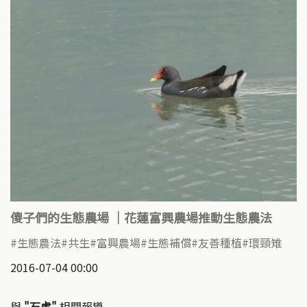
傻子們的生態農場 ｜花蓮富興農場推動生態農法
生態農法
共生
富興農場
生態補償
友善種植
環頸雉
2016-07-04 00:00
與
"石虎"
相關報導