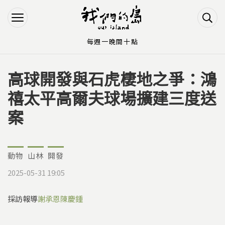
Jump to Main content
Jump to Navigation
每週一晚間十點
高球開發與石虎棲地之爭：鴻
您在這裡
禧太平高爾夫球場擴建三度送
案
動物
山林
開發
2025-05-31 19:05
採訪報導
謝承恩
陳慶鍾