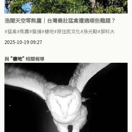
浩闊天空等熊鷹｜台灣最壯猛禽遭遇哪些難題？
猛禽
熊鷹
獵捕
棲地
原住民文化
孫元勳
屏科大
2025-10-19 09:27
與
"棲地"
相關報導