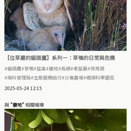
【住草叢的貓頭鷹】系列一：草鴞的日常與危機
貓頭鷹
草鴞
猛禽
棲地
鳥網
老鼠藥
保育類
南科管理局
生態服務給付
沙崙農場
橋頭科學園區
2025-05-24 12:15
與
"棲地"
相關報導