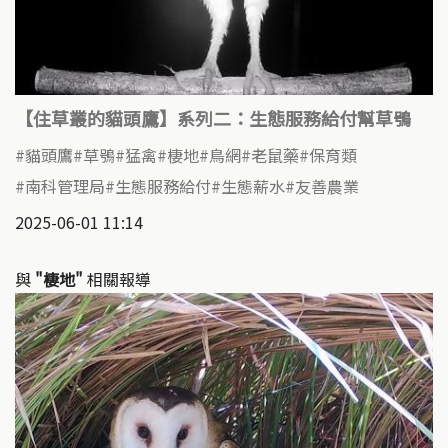
【住草叢的貓頭鷹】系列二：生態服務給付幫草鴞
貓頭鷹
草鴞
猛禽
棲地
鳥網
老鼠藥
保育類
南科管理局
生態服務給付
生態薪水
友善農業
2025-06-01 11:14
與
"棲地"
相關報導