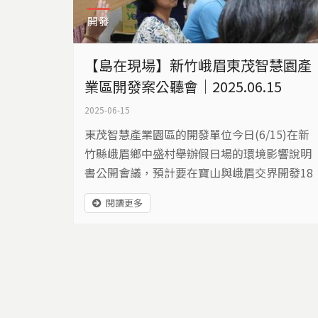
開發
【島在現場】新竹峨眉東茂智慧園產
業區開發案公聽會｜2025.06.15
2025-06-15
東茂智慧產業園區的開發單位今日(6/15)在新
竹縣峨眉鄉中盛村舉辦假日場的環境影響說明
書公開會議，預計要在寶山與峨眉交界開發18
公頃產業用地，強調已經取得自來水公司的同
閱讀更多
意函，可以有條件用水，會由業者自費設立專
管，取自員崠取水口提供每日112CMD用水
量。 開發單位在新竹縣峨眉鄉中盛社區活動中
心辦理環境影響說明書送審前假日場公開會
議。 由於是假日不少民眾出席會議，旁邊也
有民眾高持標語牌，...