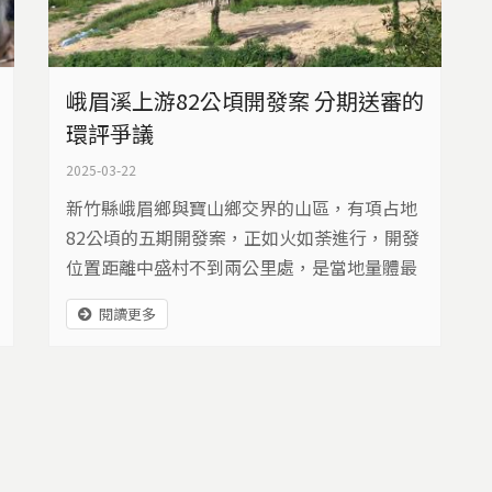
峨眉溪上游82公頃開發案 分期送審的
環評爭議
2025-03-22
新竹縣峨眉鄉與寶山鄉交界的山區，有項占地
82公頃的五期開發案，正如火如荼進行，開發
位置距離中盛村不到兩公里處，是當地量體最
大的開發案，究竟是帶來經濟發展的希望，還
閱讀更多
是居民憂心的環境衝擊？